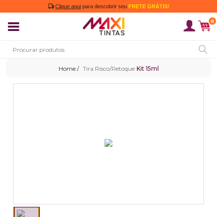
Clique aqui
para descobrir seu
FRETE GRÁTIS!
0
Tira Risco/Retoque
Kit 15ml