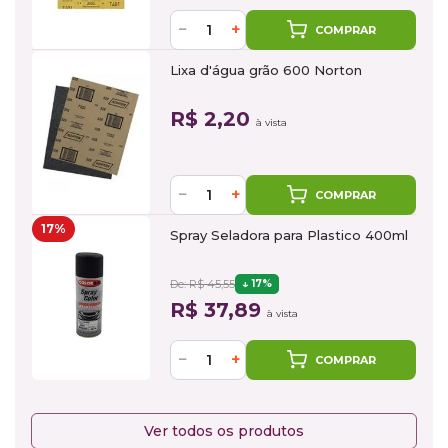
−
+
COMPRAR
Lixa d'água grão 600 Norton
R$ 2,20
à vista
−
+
COMPRAR
17%
Spray Seladora para Plastico 400ml
De: R$ 45,55
17%
R$ 37,89
à vista
−
+
COMPRAR
Ver todos os produtos