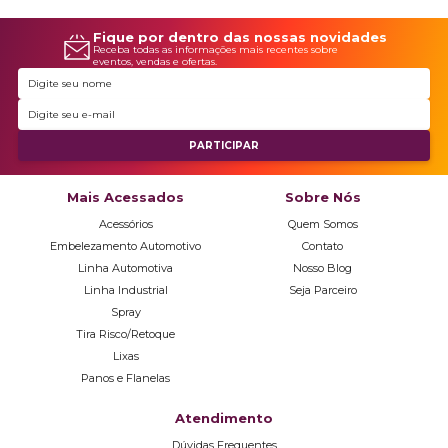
gosto e necessidade. Mergulhe nesse universo de cores e
Fique por dentro das nossas novidades
acabamentos e revolucione a aparência do seu automóvel!
Receba todas as informações mais recentes sobre
eventos, vendas e ofertas.
Mais Acessados
Sobre Nós
Acessórios
Quem Somos
Embelezamento Automotivo
Contato
Linha Automotiva
Nosso Blog
Linha Industrial
Seja Parceiro
Spray
Tira Risco/Retoque
Lixas
Panos e Flanelas
Atendimento
Dúvidas Frequentes