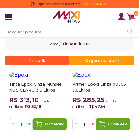
Clique aqui
para descobrir seu
FRETE GRÁTIS!
0
Linha Industrial
Filtrar
Organizar por
Tinta Epóxi Cinza Munsell
Primer Epoxi Cinza 09505
N6,5 CLARO 3,6 Litros
3,6Litros
R$ 313,10
R$ 285,25
à vista
à vista
ou
6x
de
R$ 52,18
ou
6x
de
R$ 47,54
−
+
−
+
COMPRAR
COMPRAR