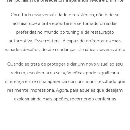
tempo, além de oferecer uma aparência vívida e brilhante
por muito mais tempo do que as tintas convencionais.
Com toda essa versatilidade e resistência, não é de se
Além disso, as possibilidades de customização são amplas,
admirar que a tinta epoxi tenha se tornado uma das
permitindo que proprietários de veículos expressem sua
preferidas no mundo do tuning e da restauração
personalidade por meio da escolha de cores e
automotiva. Esse material é capaz de enfrentar os mais
acabamentos específicos.
variados desafios, desde mudanças climáticas severas até o
desgaste cotidiano causado por estradas e condições
Quando se trata de proteger e dar um novo visual ao seu
adversas.
veículo, escolher uma solução eficaz pode significar a
diferença entre uma aparência comum e um resultado que
realmente impressiona. Agora, para aqueles que desejam
explorar ainda mais opções, recomendo conferir as
categorias de
Tinta Spray Automotiva
e de
Tinta
Automotiva Personalizada
. Existe um mundo de
possibilidades para personalizar seu veículo conforme seu