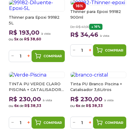
16%
Thinner para Epoxi 99182
Thinner para Epoxi 99182
900ml
5L
De: R$ 41,00
16%
R$ 193,00
R$ 34,46
à vista
à vista
ou
5x
de
R$ 38,60
−
+
COMPRAR
−
+
COMPRAR
TINTA PU VERDE CLARO
Tinta PU Branco Piscina +
PISCINA + CATALISADOR
Catalisador 3,6Litros
3,6LITROS
R$ 230,00
R$ 230,00
à vista
à vista
ou
6x
de
R$ 38,33
ou
6x
de
R$ 38,33
−
+
−
+
COMPRAR
COMPRAR