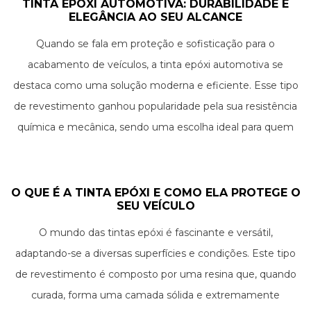
TINTA EPOXI AUTOMOTIVA: DURABILIDADE E
ELEGÂNCIA AO SEU ALCANCE
Quando se fala em proteção e sofisticação para o
acabamento de veículos, a tinta epóxi automotiva se
destaca como uma solução moderna e eficiente. Esse tipo
de revestimento ganhou popularidade pela sua resistência
química e mecânica, sendo uma escolha ideal para quem
busca qualidade e durabilidade. Mas afinal, o que torna a
tinta à base de epóxi tão especial para o setor automotivo?
Vamos desvendar suas propriedades e aplicações para
O QUE É A TINTA EPÓXI E COMO ELA PROTEGE O
SEU VEÍCULO
entender o motivo dessa preferência.
O mundo das tintas epóxi é fascinante e versátil,
adaptando-se a diversas superfícies e condições. Este tipo
de revestimento é composto por uma resina que, quando
curada, forma uma camada sólida e extremamente