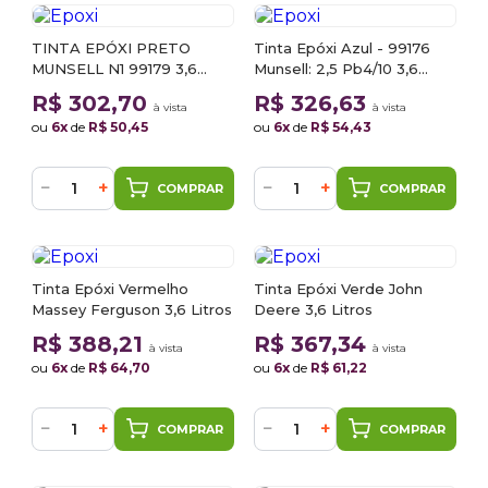
TINTA EPÓXI PRETO
Tinta Epóxi Azul - 99176
MUNSELL N1 99179 3,6
Munsell: 2,5 Pb4/10 3,6
LITROS
Litros
R$ 302,70
R$ 326,63
à vista
à vista
ou
6x
de
R$ 50,45
ou
6x
de
R$ 54,43
−
+
−
+
COMPRAR
COMPRAR
Tinta Epóxi Vermelho
Tinta Epóxi Verde John
Massey Ferguson 3,6 Litros
Deere 3,6 Litros
R$ 388,21
R$ 367,34
à vista
à vista
ou
6x
de
R$ 64,70
ou
6x
de
R$ 61,22
−
+
−
+
COMPRAR
COMPRAR