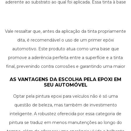
aderente ao substrato ao qual foi aplicada. Essa tinta à base
é conhecida por sua capacidade excepcional de resistir a
produtos químicos, impactos e abrasões, garantindo assim
uma proteção de longo prazo aos veículos.
Vale ressaltar que, antes da aplicação da tinta propriamente
dita, é recomendável o uso de um primer epóxi
automotivo. Este produto atua como uma base que
promove a aderência perfeita entre a superfície e a tinta
final, prevenindo contra corrosões e garantindo uma maior
durabilidade ao revestimento. Essa base é essencial no
AS VANTAGENS DA ESCOLHA PELA EPOXI EM
processo de pintura e assegura que o resultado seja não
SEU AUTOMÓVEL
apenas estéticamente agradável, mas também
Optar pela pintura epoxi para veículos não é só uma
extremamente funcional e protetor.
questão de beleza, mas também de investimento
inteligente. A robustez oferecida por essa categoria de
pintura se traduz em menos manutenções ao longo do