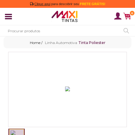
Clique aqui
para descobrir seu
FRETE GRÁTIS!
0
Linha Automotiva
Tinta Poliester