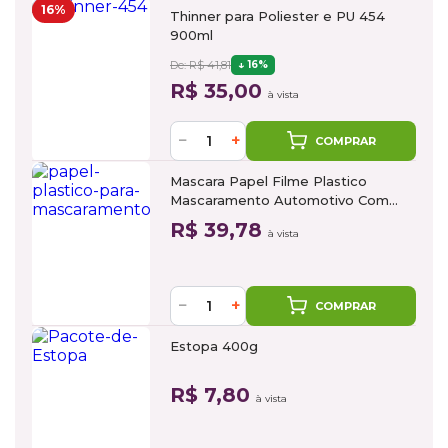
16%
Thinner para Poliester e PU 454
900ml
De: R$ 41,81
16%
R$ 35,00
à vista
−
+
COMPRAR
Mascara Papel Filme Plastico
Mascaramento Automotivo Com
Fita 1,4m x 25m
R$ 39,78
à vista
−
+
COMPRAR
Estopa 400g
R$ 7,80
à vista