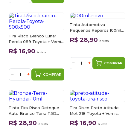
Tinta Automotiva
Pequenos Reparos 100ml
Tira Risco Branco Lunar
Na Cor Do Seu Carro
R$ 28,90
à vista
Perola 089 Toyota + Verniz
15ml
R$ 16,90
à vista
−
+
COMPRAR
−
+
COMPRAR
Tinta Tira Risco Retoque
Tira Risco Preto Atitude
Auto Bronze Terra T5D
Met 218 Toyota + Verniz
Hyundai 100ml
15ml
R$ 28,90
R$ 16,90
à vista
à vista