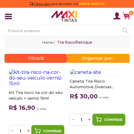
Clique aqui
para descobrir seu
FRETE GRÁTIS!
0
Tira Risco/Retoque
Filtrar
Organizar por
Caneta Tira Risco
Automotiva Diversas
Kit Tira risco na cor do seu
Cores/Na cor do seu carro
R$ 30,00
à vista
veículo + verniz 15ml
20ml
R$ 16,90
à vista
−
+
COMPRAR
−
+
COMPRAR