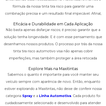
indesejadas, devolvendo a integridade estética do seu
fórmula da nossa tinta tira risco para garantir uma
veículo.
combinação precisa e um resultado final impecável. Afinal,
cada tonalidade é especial e merece uma solução à sua
Eficácia e Durabilidade em Cada Aplicação
altura. Nossos especialistas estão sempre buscando
Não basta apenas disfarçar riscos; é preciso garantir que a
inovações para que a tinta tira risco automotivo se adapte
solução tenha longevidade. E é com esse pensamento que
perfeitamente, independentemente da cor ou modelo do
desenhamos nossos produtos. O processo por trás da nossa
seu carro.
tinta tira risco automotivo visa não apenas cobrir
imperfeições, mas também proteger a área retocada
contra futuras avarias, garantindo que seu veículo
Explore Mais na Maxitintas
mantenha uma aparência impecável por mais tempo. O
Sabemos o quanto é importante para você manter seu
retoque é uma arte e, como qualquer arte, exige as
veículo sempre com aparência de novo. Então, enquanto
ferramentas e materiais corretos. Na Maxitintas,
estiver explorando a Maxitintas, não deixe de conferir nossa
acreditamos que cada proprietário de veículo deve ter
categoria
Spray
e a
Linha Automotiva
. Cada produto foi
acesso a soluções de alta qualidade para manter seu
cuidadosamente selecionado e desenvolvido para atender