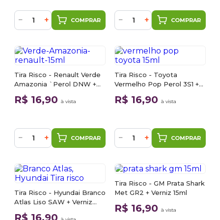
−
+
−
+
COMPRAR
COMPRAR
Tira Risco - Renault Verde
Tira Risco - Toyota
Amazonia `Perol DNW +
Vermelho Pop Perol 3S1 +
Verniz 15ml
Verniz 15ml
R$ 16,90
R$ 16,90
à vista
à vista
−
+
−
+
COMPRAR
COMPRAR
Tira Risco - GM Prata Shark
Tira Risco - Hyundai Branco
Met GR2 + Verniz 15ml
Atlas Liso SAW + Verniz
R$ 16,90
à vista
15ml
R$ 16,90
à vista