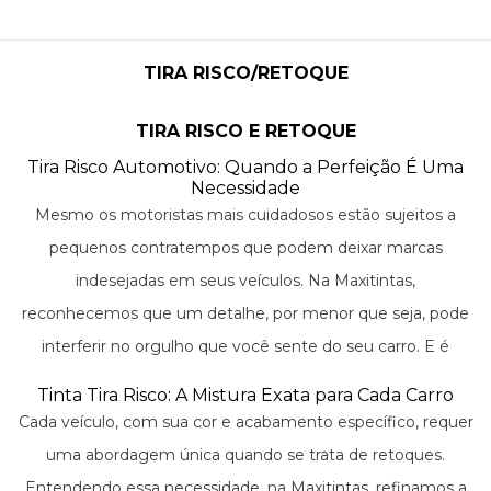
TIRA RISCO/RETOQUE
TIRA RISCO E RETOQUE
Tira Risco Automotivo: Quando a Perfeição É Uma
Necessidade
Mesmo os motoristas mais cuidadosos estão sujeitos a
pequenos contratempos que podem deixar marcas
indesejadas em seus veículos. Na Maxitintas,
reconhecemos que um detalhe, por menor que seja, pode
interferir no orgulho que você sente do seu carro. E é
exatamente para esses detalhes que oferecemos nossa
Tinta Tira Risco: A Mistura Exata para Cada Carro
solução de tira risco automotivo. Desenvolvido com a mais
Cada veículo, com sua cor e acabamento específico, requer
alta tecnologia, nosso produto promete não apenas
uma abordagem única quando se trata de retoques.
camuflar, mas efetivamente reparar aquelas marquinhas
Entendendo essa necessidade, na Maxitintas, refinamos a