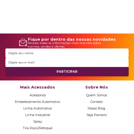
automóvel sempre em ótimas condições. Os desafios do
às suas necessidades automotivas com a máxima
dia a dia nas estradas e estacionamentos são inevitáveis,
eficiência. Junte-se a nós nessa jornada de cuidado e paixão
mas com os produtos certos, as marcas deixadas por eles
pelos automóveis!
não precisam ser permanentes.
Fique por dentro das nossas novidades
Receba todas as informações mais recentes sobre
eventos, vendas e ofertas.
Mais Acessados
Sobre Nós
Acessórios
Quem Somos
Embelezamento Automotivo
Contato
Linha Automotiva
Nosso Blog
Linha Industrial
Seja Parceiro
Spray
Tira Risco/Retoque