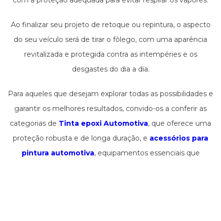
com a proteção adequada para evitar respirar os vapores.
Segundo, faça testes em uma área invisível para assegurar
Ao finalizar seu projeto de retoque ou repintura, o aspecto
a correspondência da cor e a técnica de pulverização. Por
do seu veículo será de tirar o fôlego, com uma aparência
último, várias camadas finas são preferíveis a uma grossa,
revitalizada e protegida contra as intempéries e os
assegurando um resultado sem corridas ou acúmulos de
desgastes do dia a dia.
tinta.
Para aqueles que desejam explorar todas as possibilidades e
garantir os melhores resultados, convido-os a conferir as
categorias de
Tinta epoxi Automotiva
, que oferece uma
proteção robusta e de longa duração, e
acessórios para
pintura automotiva
, equipamentos essenciais que
facilitam o processo de aplicação da tinta e garantem um
acabamento sem falhas. Mergulhe nesse universo e
transforme seu carro em uma verdadeira obra de arte com
a ajuda da Maxitintas!