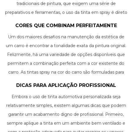
tradicionais de pintura, que exigem uma série de
preparativos e ferramentas, o uso da tinta em spray é direto
e descomplicado. Basta limpar bem a superfície a ser
CORES QUE COMBINAM PERFEITAMENTE
tratada, agitar a embalagem e aplicar a tinta com
Um dos maiores desafios na manutenção da estética de
movimentos uniformes e controlados. Prático, não?
um carro é encontrar a tonalidade exata da pintura original.
Felizmente, há uma variedade de opções disponíveis que
permitem a combinação perfeita com a cor existente do
carro. As tintas spray na cor do carro são formuladas para
oferecer uma correspondência de cores precisa e
DICAS PARA APLICAÇÃO PROFISSIONAL
duradoura, eliminando as preocupações com diferenças de
Embora o uso de tinta automotiva personalizada seja
tonalidade após a aplicação.
relativamente simples, existem algumas dicas que podem
garantir um acabamento digno de profissional. Primeiro,
sempre aplique a tinta em um ambiente bem ventilado e