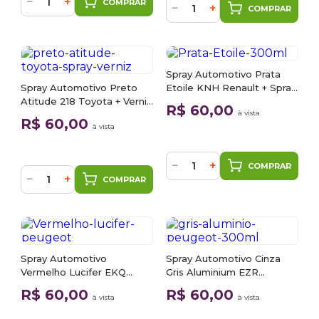
−
+
COMPRAR
−
+
COMPRAR
Spray Automotivo Prata
Spray Automotivo Preto
Etoile KNH Renault + Spray
Atitude 218 Toyota + Verniz
Verniz 300ml
R$ 60,00
à vista
Spray 300ml
R$ 60,00
à vista
−
+
COMPRAR
−
+
COMPRAR
Spray Automotivo
Spray Automotivo Cinza
Vermelho Lucifer EKQ
Gris Aluminium EZR
Peugeot + Spray Verniz
Peugeot/Citroen + Spray
R$ 60,00
R$ 60,00
à vista
à vista
300ml
Verniz 300ml