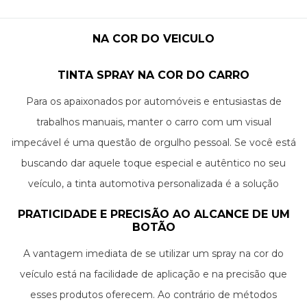
NA COR DO VEICULO
TINTA SPRAY NA COR DO CARRO
Para os apaixonados por automóveis e entusiastas de
trabalhos manuais, manter o carro com um visual
impecável é uma questão de orgulho pessoal. Se você está
buscando dar aquele toque especial e autêntico no seu
veículo, a tinta automotiva personalizada é a solução
perfeita para pequenos reparos ou revitalização. Quando se
PRATICIDADE E PRECISÃO AO ALCANCE DE UM
trata de praticidade e obtenção de resultados rápidos e
BOTÃO
eficientes, investir em tinta spray na cor do carro pode ser a
A vantagem imediata de se utilizar um spray na cor do
escolha mais acertada.
veículo está na facilidade de aplicação e na precisão que
esses produtos oferecem. Ao contrário de métodos