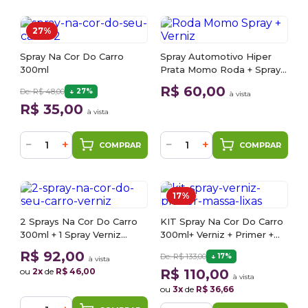
27%
Spray Na Cor Do Carro
Spray Automotivo Hiper
300ml
Prata Momo Roda + Spray
Verniz 300ml
R$ 60,00
De: R$ 48,00
27%
à vista
R$ 35,00
à vista
−
+
−
+
COMPRAR
COMPRAR
17%
2 Sprays Na Cor Do Carro
KIT Spray Na Cor Do Carro
300ml + 1 Spray Verniz
300ml+ Verniz + Primer +
300ml
Massa + 2 Lixas
R$ 92,00
De: R$ 133,00
17%
à vista
ou
2x
de
R$ 46,00
R$ 110,00
à vista
ou
3x
de
R$ 36,66