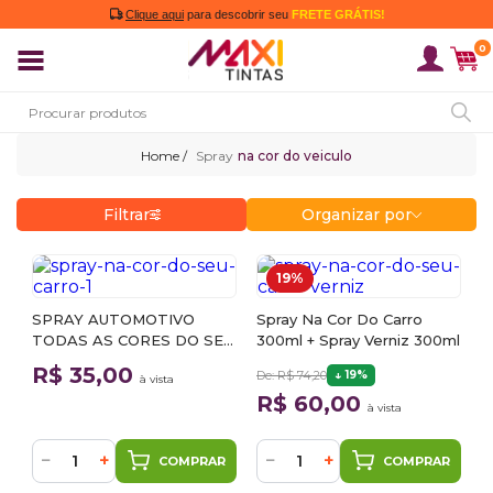
Clique aqui
para descobrir seu
FRETE GRÁTIS!
0
Spray
na cor do veiculo
Filtrar
Organizar por
19%
SPRAY AUTOMOTIVO
Spray Na Cor Do Carro
TODAS AS CORES DO SEU
300ml + Spray Verniz 300ml
CARRO/MOTO 300ML
R$ 35,00
De: R$ 74,20
19%
à vista
R$ 60,00
à vista
−
+
−
+
COMPRAR
COMPRAR