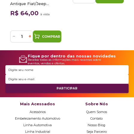
Antique Fiat/Jeep
VR462B 900ml Autoluks
R$ 64,00
à vista
−
+
COMPRAR
Fique por dentro das nossas novidades
Receba todas as informações mais recentes sobre
eventos, vendas e ofertas.
Mais Acessados
Sobre Nós
Acessórios
Quem Somos
Embelezamento Automotivo
Contato
Linha Automotiva
Nosso Blog
Linha Industrial
Seja Parceiro