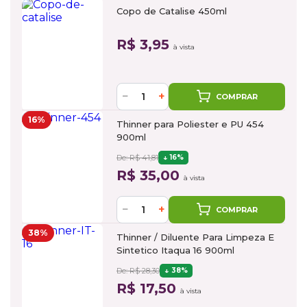
Copo de Catalise 450ml
R$ 3,95
à vista
−
+
COMPRAR
16%
Thinner para Poliester e PU 454
900ml
De: R$ 41,81
16%
R$ 35,00
à vista
−
+
COMPRAR
38%
Thinner / Diluente Para Limpeza E
Sintetico Itaqua 16 900ml
De: R$ 28,30
38%
R$ 17,50
à vista