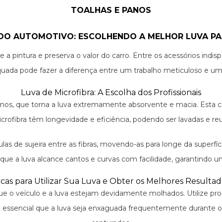
TOALHAS E PANOS
ADO AUTOMOTIVO: ESCOLHENDO A MELHOR LUVA PA
 a pintura e preserva o valor do carro. Entre os acessórios indis
uada pode fazer a diferença entre um trabalho meticuloso e um 
Luva de Microfibra: A Escolha dos Profissionais
inos, que torna a luva extremamente absorvente e macia. Esta ca
microfibra têm longevidade e eficiência, podendo ser lavadas e re
s de sujeira entre as fibras, movendo-as para longe da superfíci
que a luva alcance cantos e curvas com facilidade, garantindo 
icas para Utilizar Sua Luva e Obter os Melhores Resultad
e que o veículo e a luva estejam devidamente molhados. Utilize p
ira. É essencial que a luva seja enxaguada frequentemente durante