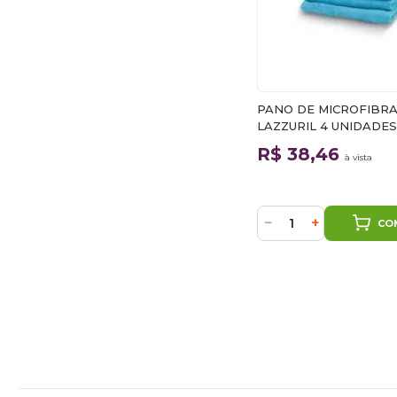
PANO DE MICROFIBR
LAZZURIL 4 UNIDADE
R$ 38,46
à vista
−
+
CO