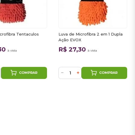
crofibra Tentaculos
Luva de Microfibra 2 em 1 Dupla
Ação EVOX
,30
R$ 27,30
à vista
à vista
−
+
COMPRAR
COMPRAR