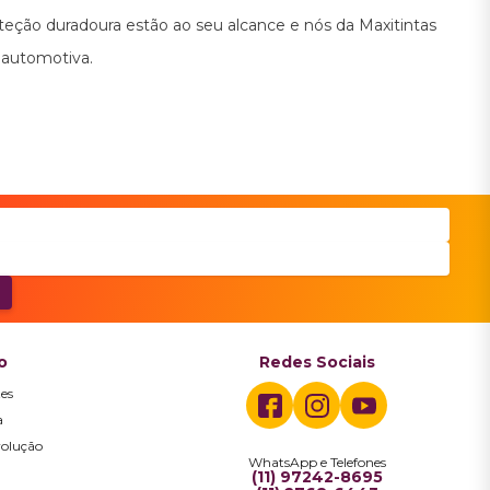
teção duradoura estão ao seu alcance e nós da Maxitintas
 automotiva.
o
Redes Sociais
es
a
volução
WhatsApp e Telefones
a
(11) 97242-8695