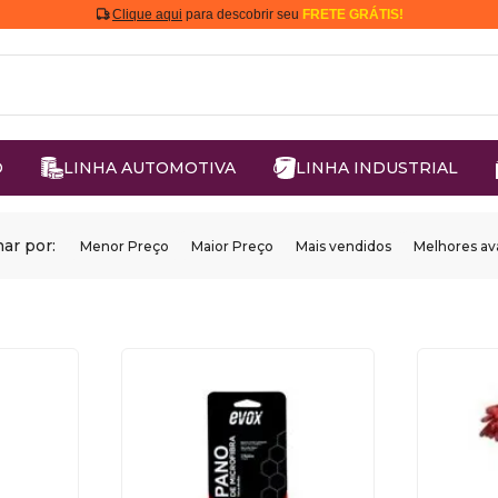
Clique aqui
para descobrir seu
FRETE GRÁTIS!
O
LINHA AUTOMOTIVA
LINHA INDUSTRIAL
ar por:
Menor Preço
Maior Preço
Mais vendidos
Melhores av