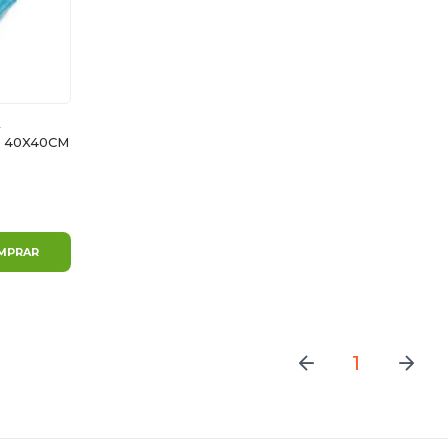
A
S 40X40CM
MPRAR
1