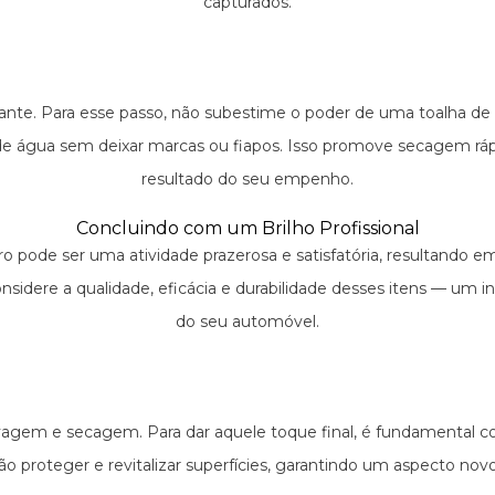
capturados.
nte. Para esse passo, não subestime o poder de uma toalha de 
 de água sem deixar marcas ou fiapos. Isso promove secagem r
resultado do seu empenho.
Concluindo com um Brilho Profissional
arro pode ser uma atividade prazerosa e satisfatória, resultand
considere a qualidade, eficácia e durabilidade desses itens — um
do seu automóvel.
agem e secagem. Para dar aquele toque final, é fundamental co
rão proteger e revitalizar superfícies, garantindo um aspecto n