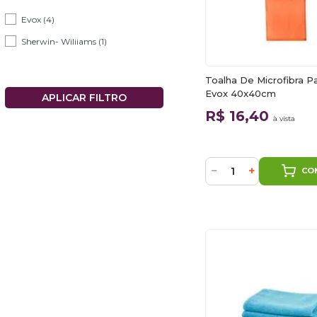
Evox (4)
Sherwin- Wiliiams (1)
Toalha De Microfibra Pa
Evox 40x40cm
R$ 16,40
à vista
−
+
CO