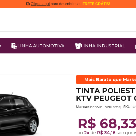
Clique aqui
para descobrir seu
FRETE GRÁTIS!
O
LINHA AUTOMOTIVA
LINHA INDUSTRIAL
Mais Barato que Mark
TINTA POLIES
KTV PEUGEOT 
Marca:
Sherwin- Wiliiams
SKU:
10
R$ 68,3
ou
2x
de
R$ 34,16
sem juros