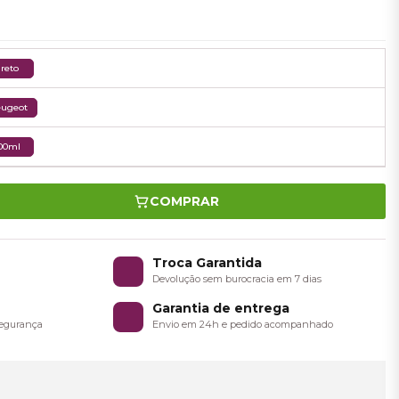
reto
eugeot
00ml
COMPRAR
o
Troca Garantida
a
Devolução sem burocracia em 7 dias
Garantia de entrega
 segurança
Envio em 24h e pedido acompanhado