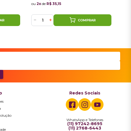
ou
2x
de
R$ 35,15
−
+
−
AR
COMPRAR
o
Redes Sociais
es
a
volução
WhatsApp e Telefones
a
(11) 97242-8695
(11) 2768-6443
dade