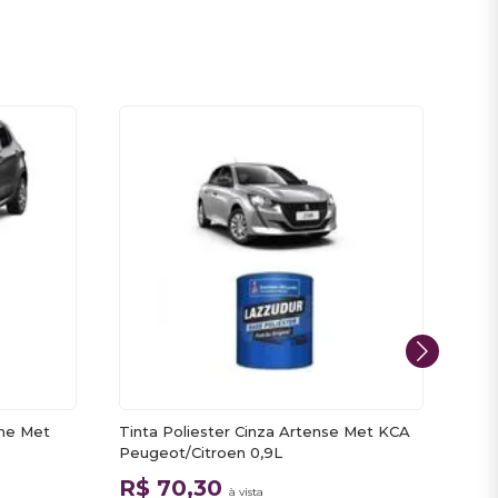
one Met
Tinta Poliester Cinza Artense Met KCA
Tint
Peugeot/Citroen 0,9L
Fia
R$ 70,30
R$
à vista