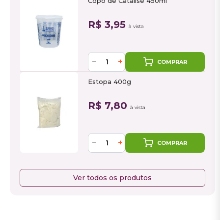
Copo de Catalise 450ml
R$ 3,95
à vista
−
+
COMPRAR
Estopa 400g
R$ 7,80
à vista
−
+
COMPRAR
Ver todos os produtos