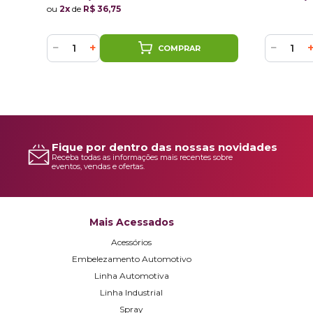
ou
2x
de
R$ 36,75
−
+
−
COMPRAR
Fique por dentro das nossas novidades
Receba todas as informações mais recentes sobre
eventos, vendas e ofertas.
Mais Acessados
Acessórios
Embelezamento Automotivo
Linha Automotiva
Linha Industrial
Spray