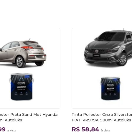
iester Prata Sand Met Hyundai
Tinta Poliester Cinza Silverst
l Autoluks
FIAT VR979A 900ml Autoluks
,99
R$ 58,84
à vista
à vista