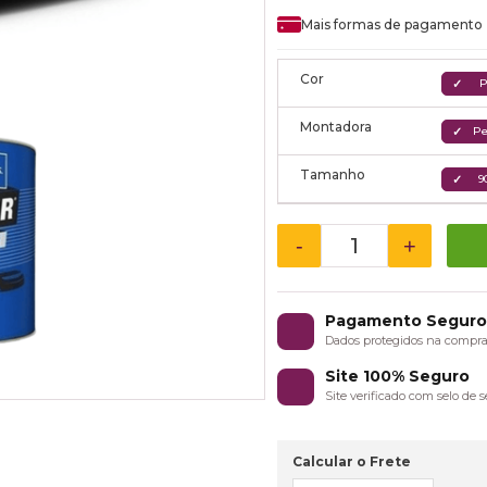
Mais formas de pagamento
Cor
P
Montadora
P
Tamanho
9
-
+
Pagamento Segur
Dados protegidos na compr
Site 100% Seguro
Site verificado com selo de
Calcular o Frete