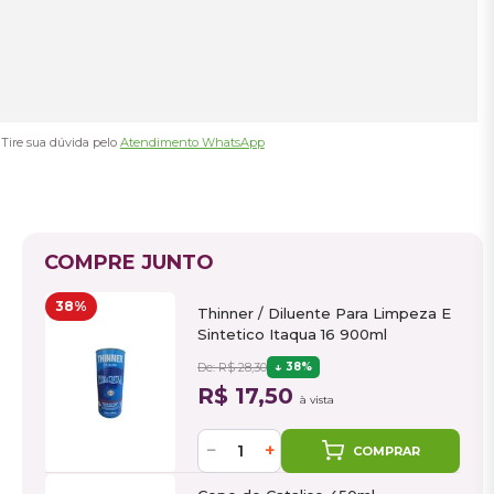
Tire sua dúvida pelo
Atendimento WhatsApp
COMPRE JUNTO
38%
Thinner / Diluente Para Limpeza E
Sintetico Itaqua 16 900ml
De: R$ 28,30
38%
R$ 17,50
à vista
−
+
COMPRAR