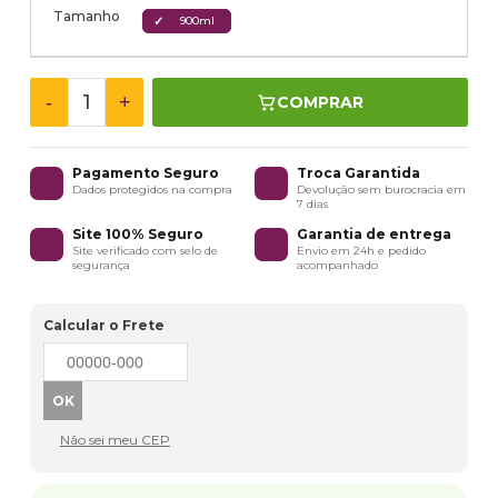
Tamanho
900ml
-
+
COMPRAR
Pagamento Seguro
Troca Garantida
Dados protegidos na compra
Devolução sem burocracia em
7 dias
Site 100% Seguro
Garantia de entrega
Site verificado com selo de
Envio em 24h e pedido
segurança
acompanhado
Calcular o Frete
Não sei meu CEP