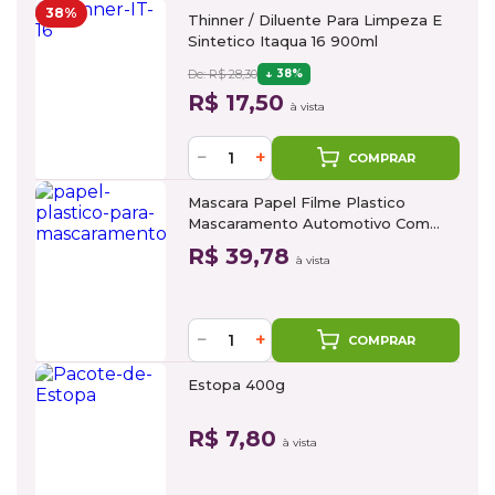
38%
Thinner / Diluente Para Limpeza E
Sintetico Itaqua 16 900ml
De: R$ 28,30
38%
R$ 17,50
à vista
−
+
COMPRAR
Mascara Papel Filme Plastico
Mascaramento Automotivo Com
Fita 1,4m x 25m
R$ 39,78
à vista
−
+
COMPRAR
Estopa 400g
R$ 7,80
à vista