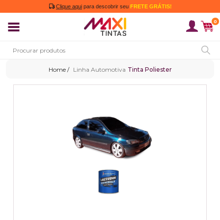
Clique aqui
para descobrir seu
FRETE GRÁTIS!
0
Linha Automotiva
Tinta Poliester