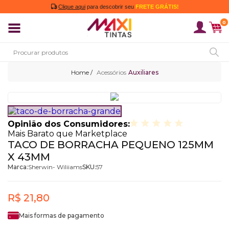
Clique aqui
para descobrir seu
FRETE GRÁTIS!
0
Acessórios
Auxiliares
Opinião dos Consumidores:
Mais Barato que Marketplace
TACO DE BORRACHA PEQUENO 125MM
X 43MM
Marca:
Sherwin- Wiliiams
SKU:
57
R$ 21,80
Mais formas de pagamento