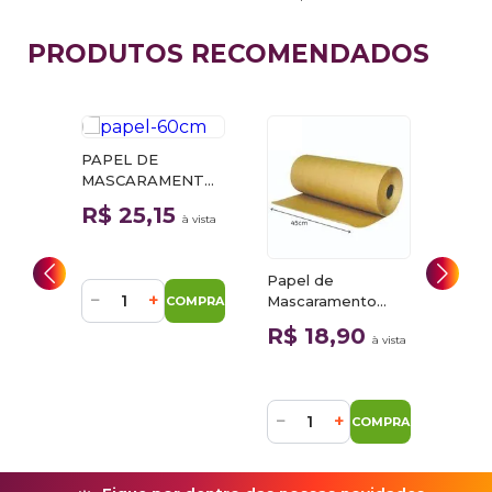
PRODUTOS RECOMENDADOS
PAPEL DE
ul
MASCARAMENTO
n
60CM COM
R$ 25,15
à vista
1,667KG
0
à vista
Papel de
Fita 
−
+
Mascaramento
Lazzu
COMPRAR
45cm com 1kg
MPRAR
R$ 18,90
R$
à vista
−
+
−
COMPRAR