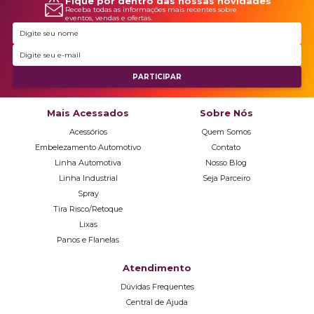
Fique por dentro das nossas novidades
Receba todas as informações mais recentes sobre
eventos, vendas e ofertas.
Mais Acessados
Sobre Nós
Acessórios
Quem Somos
Embelezamento Automotivo
Contato
Linha Automotiva
Nosso Blog
Linha Industrial
Seja Parceiro
Spray
Tira Risco/Retoque
Lixas
Panos e Flanelas
Atendimento
Dúvidas Frequentes
Central de Ajuda