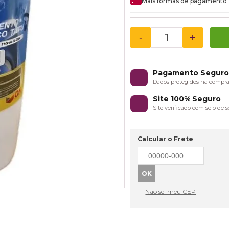
Mais formas de pagamento
-
+
Pagamento Segur
Dados protegidos na compr
Site 100% Seguro
Site verificado com selo de
Calcular o Frete
Não sei meu CEP