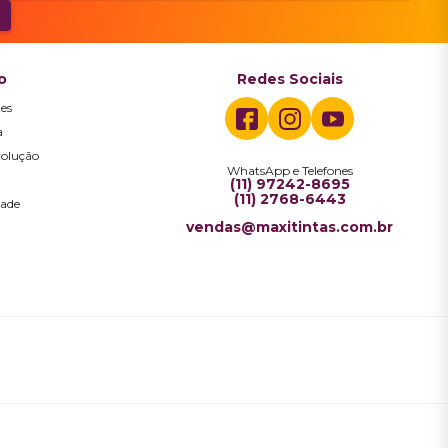
o
Redes Sociais
es
a
volução
WhatsApp e Telefones
a
(11) 97242-8695
(11) 2768-6443
dade
vendas@maxitintas.com.br