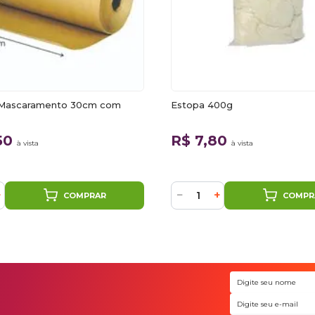
 Mascaramento 30cm com
Estopa 400g
,50
R$ 7,80
à vista
à vista
+
−
+
COMPRAR
COMPR