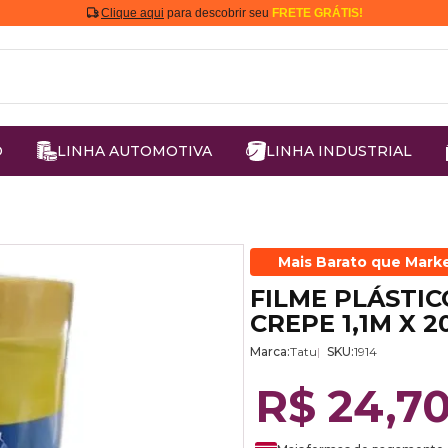
Clique aqui
para descobrir seu
FRETE GRÁTIS!
O
LINHA AUTOMOTIVA
LINHA INDUSTRIAL
Mais Barato que Mark
FILME PLÁSTIC
CREPE 1,1M X 
Marca:
Tatu
SKU:
1914
R$ 24,7