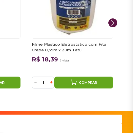
Filme Plástico Eletrostático com Fita
Tac
Crepe 0,55m x 20m Tatu
67
R$ 18,39
R$
à vista
−
+
−
AR
COMPRAR