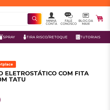
MINHA
FALE
BLOG DA
CONTA
CONOSCO
MAXI
SPRAY
TIRA RISCO/RETOQUE
TUTORIAIS
etplace
O ELETROSTÁTICO COM FITA
20M TATU
0