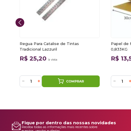
S
Regua Para Catalise de Tintas
Papel de
Tradicional Lazzuril
0,833KG
R$ 25,20
R$ 13
à vista
−
+
−
COMPRAR
Fique por dentro das nossas novidades
Receba todas as informações mais recentes sobre
eventos, vendas e ofertas.