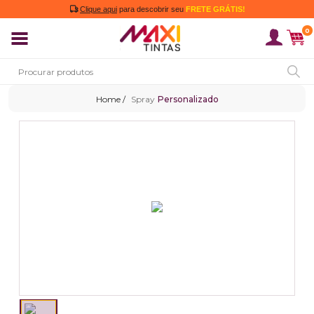
Clique aqui
para descobrir seu
FRETE GRÁTIS!
0
Spray
Personalizado