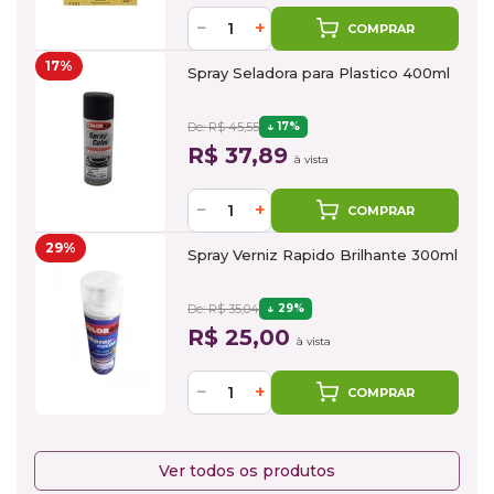
−
+
COMPRAR
17%
Spray Seladora para Plastico 400ml
De: R$ 45,55
17%
R$ 37,89
à vista
−
+
COMPRAR
29%
Spray Verniz Rapido Brilhante 300ml
De: R$ 35,04
29%
R$ 25,00
à vista
−
+
COMPRAR
Ver todos os produtos