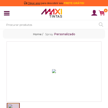
Clique aqui
para descobrir seu
FRETE GRÁTIS!
0
Spray
Personalizado