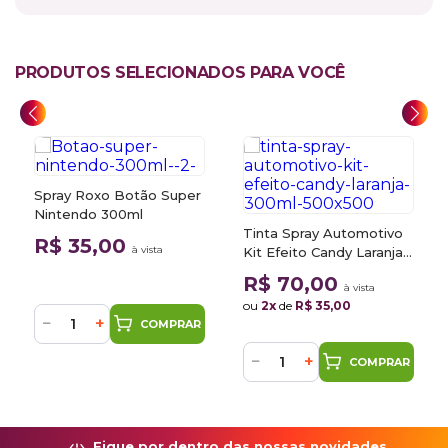
PRODUTOS SELECIONADOS PARA VOCÊ
Spray Roxo Botão Super
Nintendo 300ml
Tinta Spray Automotivo
R$ 35,00
à vista
Kit Efeito Candy Laranja
300ml
R$ 70,00
à vista
ou
2x
de
R$ 35,00
−
+
COMPRAR
−
+
COMPRAR
Fique por dentro das nossas novidades