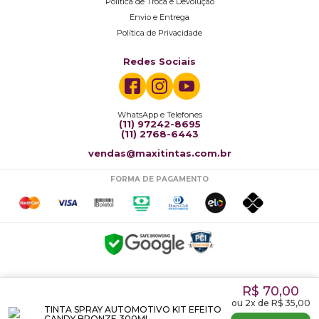
Política de Troca e Devolução
Envio e Entrega
Política de Privacidade
Redes Sociais
WhatsApp e Telefones
(11) 97242-8695
(11) 2768-6443
vendas@maxitintas.com.br
FORMA DE PAGAMENTO
Copyright © 2023-maxitintas.com.br. Todos os direitos reservados.br
R$ 70,00
Maxitintas Comercio de Tintas Ltda CNPJ: 27836514/0001-38 - Endereço: Rua Vergueiro, 8334
ou
2
x
de
R$ 35,00
- São Paulo-SP
TINTA SPRAY AUTOMOTIVO KIT EFEITO
CANDY BRONZE 300ML