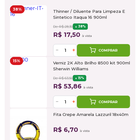
38%
Thinner / Diluente Para Limpeza E
Sintetico Itaqua 16 900ml
De: R$ 28,30
38%
R$ 17,50
à vista
−
+
COMPRAR
15%
Verniz 2K Alto Brilho 8500 kit 900ml
Sherwin Williams
De: R$ 63,50
15%
R$ 53,86
à vista
−
+
COMPRAR
Fita Crepe Amarela Lazzuril 18x40m
R$ 6,70
à vista