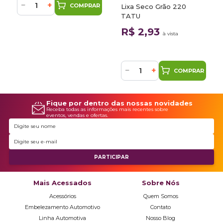
−
+
COMPRAR
Lixa Seco Grão 220
TATU
R$ 2,93
à vista
−
+
COMPRAR
Fique por dentro das nossas novidades
Receba todas as informações mais recentes sobre
eventos, vendas e ofertas.
Mais Acessados
Sobre Nós
Acessórios
Quem Somos
Embelezamento Automotivo
Contato
Linha Automotiva
Nosso Blog