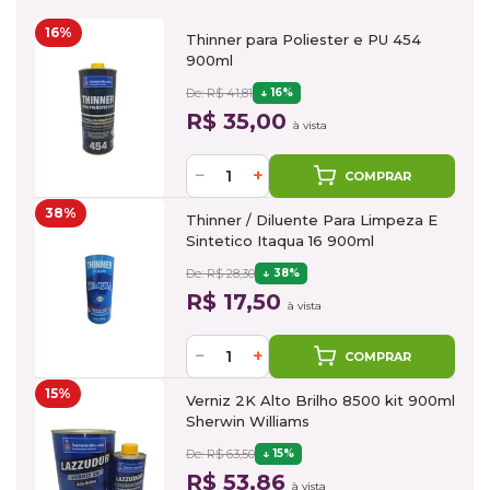
16%
Thinner para Poliester e PU 454
900ml
De: R$ 41,81
16%
R$ 35,00
à vista
−
+
COMPRAR
38%
Thinner / Diluente Para Limpeza E
Sintetico Itaqua 16 900ml
De: R$ 28,30
38%
R$ 17,50
à vista
−
+
COMPRAR
15%
Verniz 2K Alto Brilho 8500 kit 900ml
Sherwin Williams
De: R$ 63,50
15%
R$ 53,86
à vista