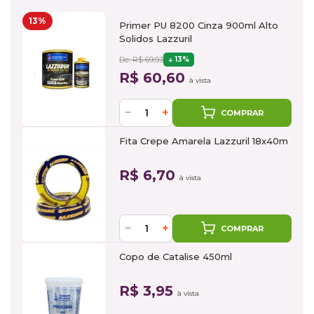
13%
Primer PU 8200 Cinza 900ml Alto
Solidos Lazzuril
De: R$ 69,93
13%
R$ 60,60
à vista
−
+
COMPRAR
Fita Crepe Amarela Lazzuril 18x40m
R$ 6,70
à vista
−
+
COMPRAR
Copo de Catalise 450ml
R$ 3,95
à vista