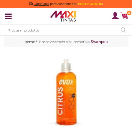
Clique aqui
para descobrir seu
FRETE GRÁTIS!
0
Embelezamento Automotivo
Shampoo