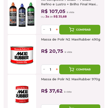
Refino e Lustro + Brilho Final Maxi
Rubber
R$ 107,05
à vista
ou
3x
de
R$ 35,68
−
+
COMPRAR
Massa de Polir N2 MaxiRubber 490g
R$ 20,75
à vista
−
+
COMPRAR
Massa de Polir N2 MaxiRubber 970g
R$ 37,62
à vista