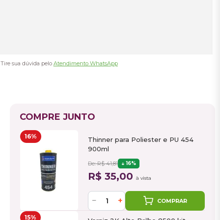
Tire sua dúvida pelo
Atendimento WhatsApp
COMPRE JUNTO
16%
Thinner para Poliester e PU 454
900ml
De: R$ 41,81
16%
R$ 35,00
à vista
−
+
COMPRAR
15%