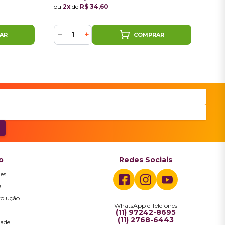
ou
2x
de
R$ 34,60
ou
2
−
+
−
AR
COMPRAR
o
Redes Sociais
es
a
volução
WhatsApp e Telefones
a
(11) 97242-8695
(11) 2768-6443
dade