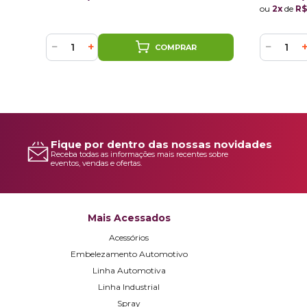
ou
2x
de
R$
−
+
−
COMPRAR
Fique por dentro das nossas novidades
Receba todas as informações mais recentes sobre
eventos, vendas e ofertas.
Mais Acessados
Acessórios
Embelezamento Automotivo
Linha Automotiva
Linha Industrial
Spray