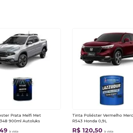
ester Prata Melfi Met
Tinta Poliéster Vermelho Merc
 348 900ml Autoluks
R543 Honda 0,9L
,49
R$ 120,50
à vista
à vista