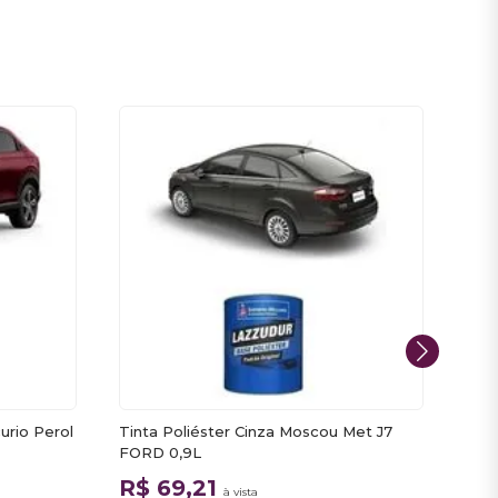
urio Perol
Tinta Poliéster Cinza Moscou Met J7
Tint
FORD 0,9L
L20
R$ 69,21
R$
à vista