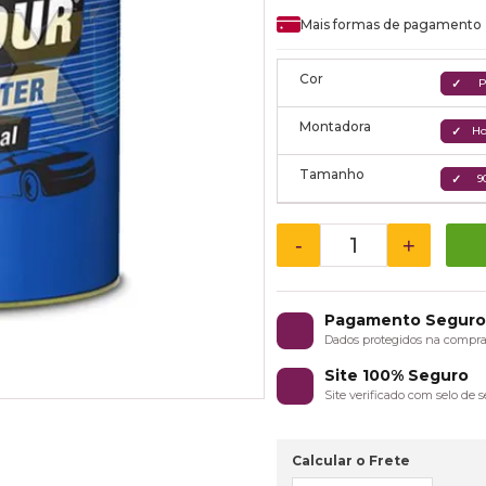
Mais formas de pagamento
Cor
P
Montadora
H
Tamanho
9
-
+
Pagamento Segur
Dados protegidos na compr
Site 100% Seguro
Site verificado com selo de
Calcular o Frete