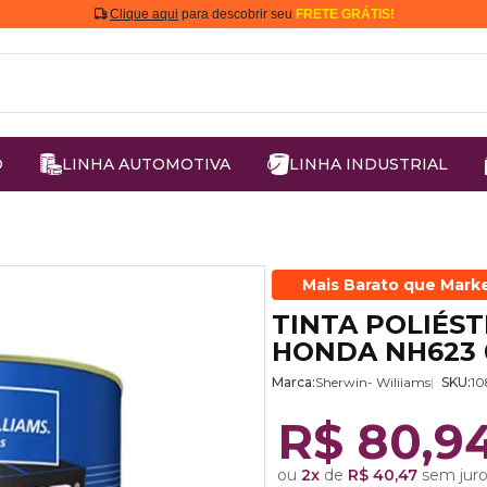
Clique aqui
para descobrir seu
FRETE GRÁTIS!
O
LINHA AUTOMOTIVA
LINHA INDUSTRIAL
Mais Barato que Mark
TINTA POLIÉST
HONDA NH623 
Marca:
Sherwin- Wiliiams
SKU:
10
R$ 80,9
ou
2x
de
R$ 40,47
sem juro