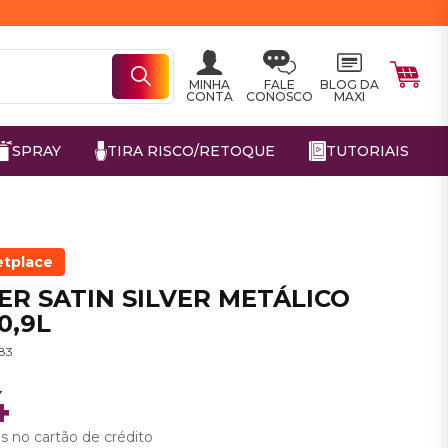
MINHA
FALE
BLOG DA
CONTA
CONOSCO
MAXI
SPRAY
TIRA RISCO/RETOQUE
TUTORIAIS
etplace
ER SATIN SILVER METÁLICO
0,9L
83
4
s no cartão de crédito