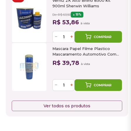
Verniz 2K Alto Brilho 8500 kit
900ml Sherwin Williams
De: R$ 63,50
15%
R$ 53,86
à vista
−
+
COMPRAR
Mascara Papel Filme Plastico
Mascaramento Automotivo Com
Fita 1,4m x 25m
R$ 39,78
à vista
−
+
COMPRAR
Ver todos os produtos