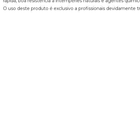
rápida, boa resistência à intempéries naturais e agentes quím
O uso deste produto é exclusivo a profissionais devidamente t