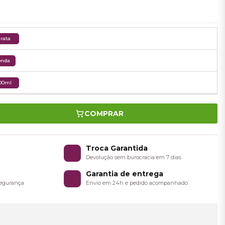
rata
onda
00ml
COMPRAR
o
Troca Garantida
a
Devolução sem burocracia em 7 dias
Garantia de entrega
 segurança
Envio em 24h e pedido acompanhado