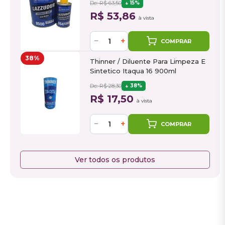
De: R$ 63,50
15%
R$ 53,86
à vista
−
+
COMPRAR
38%
Thinner / Diluente Para Limpeza E
Sintetico Itaqua 16 900ml
De: R$ 28,30
38%
R$ 17,50
à vista
−
+
COMPRAR
Ver todos os produtos