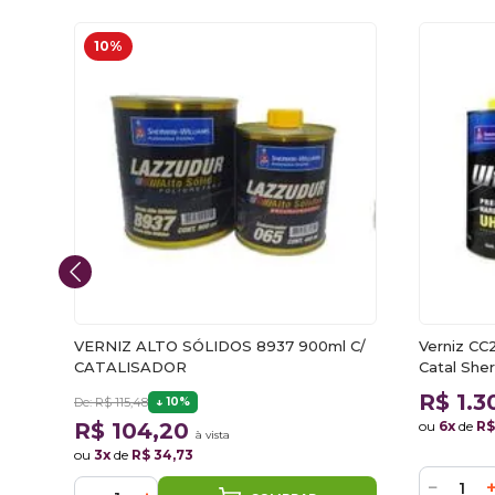
10%
l
VERNIZ ALTO SÓLIDOS 8937 900ml C/
Verniz CC
CATALISADOR
Catal Sher
R$ 1.
De: R$ 115,48
10%
R$ 104,20
ou
6x
de
R$
à vista
ou
3x
de
R$ 34,73
−