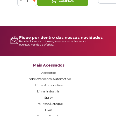
−
+
COMPRAR
Fique por dentro das nossas novidades
Receba todas as informações mais recentes sobre
eventos, vendas e ofertas.
Mais Acessados
Acessórios
Embelezamento Automotivo
Linha Automotiva
Linha Industrial
Spray
Tira Risco/Retoque
Lixas