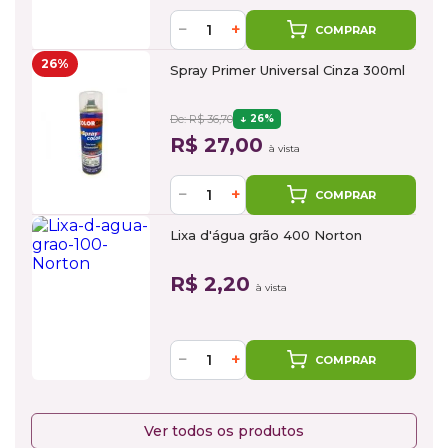
−
+
COMPRAR
26%
Spray Primer Universal Cinza 300ml
De: R$ 36,70
26%
R$ 27,00
à vista
−
+
COMPRAR
Lixa d'água grão 400 Norton
R$ 2,20
à vista
−
+
COMPRAR
Ver todos os produtos