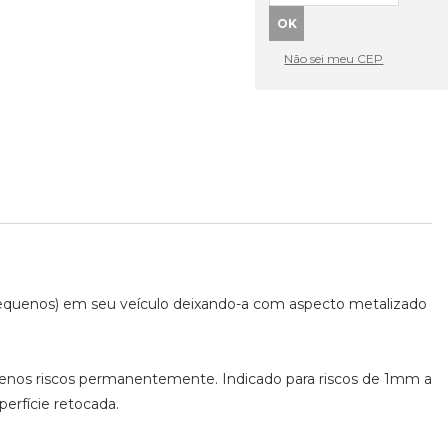
Não sei meu CEP
s pequenos) em seu veículo deixando-a com aspecto metalizado
enos riscos permanentemente. Indicado para riscos de 1mm a
rfície retocada.