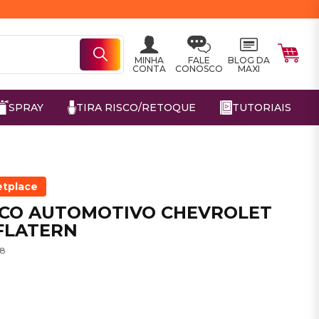
MINHA
FALE
BLOG DA
CONTA
CONOSCO
MAXI
SPRAY
TIRA RISCO/RETOQUE
TUTORIAIS
etplace
ISCO AUTOMOTIVO CHEVROLET
FLATERN
08