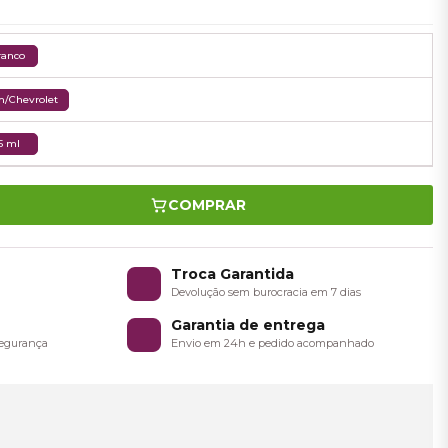
ranco
/Chevrolet
5 ml
COMPRAR
o
Troca Garantida
a
Devolução sem burocracia em 7 dias
Garantia de entrega
 segurança
Envio em 24h e pedido acompanhado