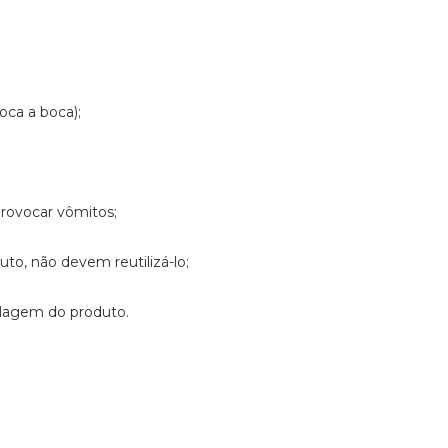
boca a boca);
provocar vômitos;
to, não devem reutilizá-lo;
alagem do produto.