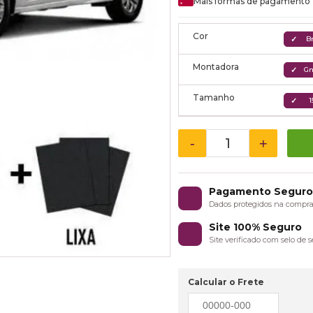
Mais formas de pagamento
Cor
B
Montadora
Gm
Tamanho
1
-
+
Pagamento Segur
Dados protegidos na compr
Site 100% Seguro
Site verificado com selo de
Calcular o Frete