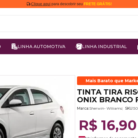
Clique aqui
para descobrir seu
FRETE GRÁTIS!
O
LINHA AUTOMOTIVA
LINHA INDUSTRIAL
Mais Barato que Mark
TINTA TIRA R
ONIX BRANCO 
Marca:
Sherwin- Wiliiams
SKU:
5
R$ 16,90