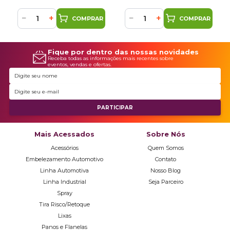
−
+
−
+
COMPRAR
COMPRAR
Fique por dentro das nossas novidades
Receba todas as informações mais recentes sobre
eventos, vendas e ofertas.
Mais Acessados
Sobre Nós
Acessórios
Quem Somos
Embelezamento Automotivo
Contato
Linha Automotiva
Nosso Blog
Linha Industrial
Seja Parceiro
Spray
Tira Risco/Retoque
Lixas
Panos e Flanelas