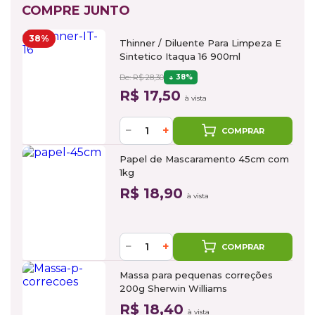
COMPRE JUNTO
38%
Thinner / Diluente Para Limpeza E
Sintetico Itaqua 16 900ml
De: R$ 28,30
38%
R$ 17,50
à vista
−
+
COMPRAR
Papel de Mascaramento 45cm com
1kg
R$ 18,90
à vista
−
+
COMPRAR
Massa para pequenas correções
200g Sherwin Williams
R$ 18,40
à vista