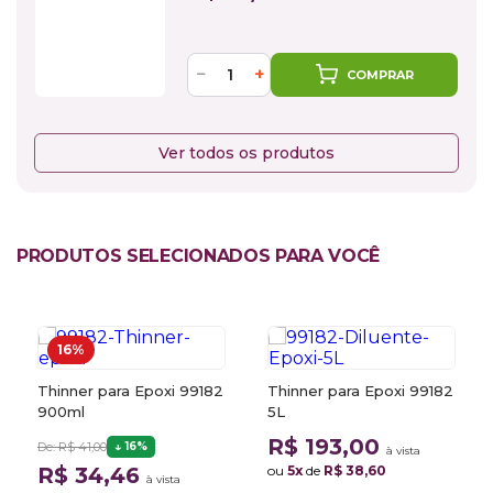
−
+
COMPRAR
Ver todos os produtos
PRODUTOS SELECIONADOS PARA VOCÊ
16%
Thinner para Epoxi 99182
Thinner para Epoxi 99182
900ml
5L
R$ 193,00
De: R$ 41,00
16%
à vista
R$ 34,46
ou
5x
de
R$ 38,60
à vista