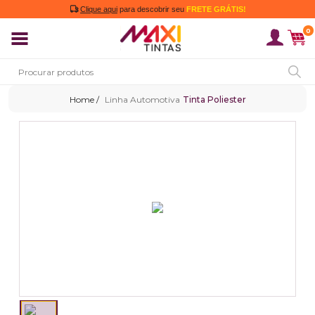
Clique aqui
para descobrir seu
FRETE GRÁTIS!
0
Linha Automotiva
Tinta Poliester