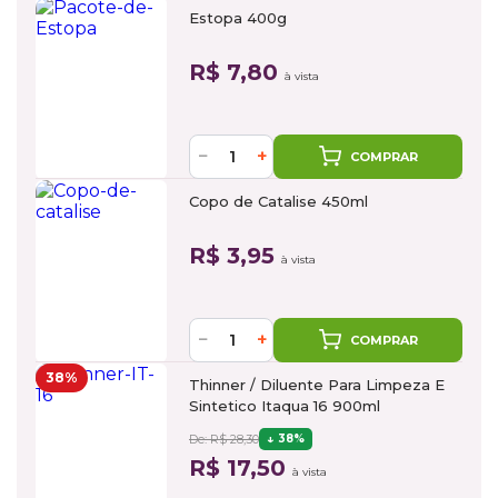
Estopa 400g
R$ 7,80
à vista
−
+
COMPRAR
Copo de Catalise 450ml
R$ 3,95
à vista
−
+
COMPRAR
38%
Thinner / Diluente Para Limpeza E
Sintetico Itaqua 16 900ml
De: R$ 28,30
38%
R$ 17,50
à vista