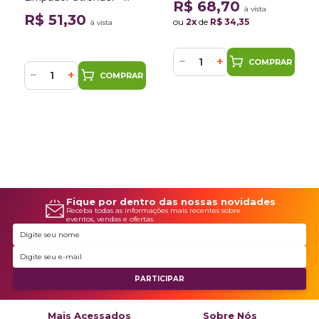
R$ 68,70
à vista
Shampoo Citrus +
Evox
R$ 51,30
ou
2x
de
R$ 34,35
à vista
Aplicador de Microfibra
−
+
COMPRAR
−
+
COMPRAR
Fique por dentro das nossas novidades
Receba todas as informações mais recentes sobre
eventos, vendas e ofertas.
Mais Acessados
Sobre Nós