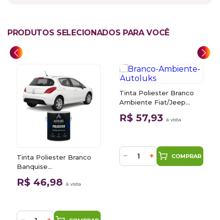
PRODUTOS SELECIONADOS PARA VOCÊ
Tinta Poliester Branco
Ambiente Fiat/Jeep
296A 0,9L Autoluks
R$ 57,93
à vista
−
+
COMPRAR
Tinta Poliester Branco
Banquise
Peugeot/Citroen EWP
R$ 46,98
à vista
900ml Autoluks