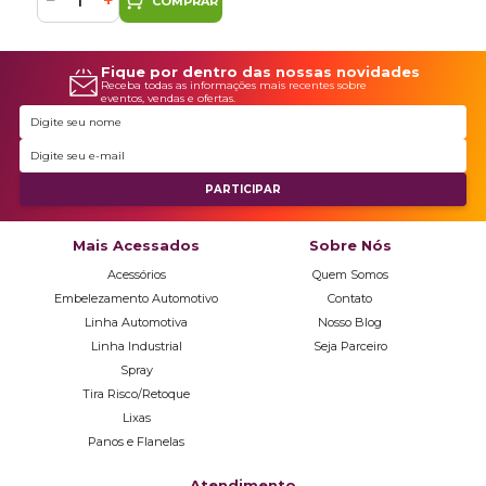
−
+
COMPRAR
Fique por dentro das nossas novidades
Receba todas as informações mais recentes sobre
eventos, vendas e ofertas.
Mais Acessados
Sobre Nós
Acessórios
Quem Somos
Embelezamento Automotivo
Contato
Linha Automotiva
Nosso Blog
Linha Industrial
Seja Parceiro
Spray
Tira Risco/Retoque
Lixas
Panos e Flanelas
Atendimento