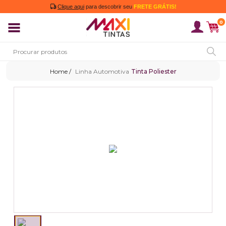
Clique aqui
para descobrir seu
FRETE GRÁTIS!
0
Linha Automotiva
Tinta Poliester