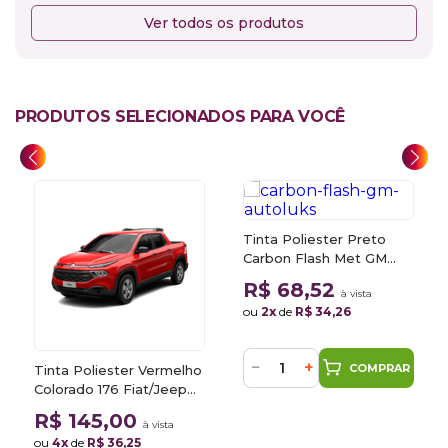
Ver todos os produtos
PRODUTOS SELECIONADOS PARA VOCÊ
Tinta Poliester Preto
Carbon Flash Met GM
GAR 900ml Autoluks
R$ 68,52
à vista
ou
2x
de
R$ 34,26
−
+
COMPRAR
Tinta Poliester Vermelho
Colorado 176 Fiat/Jeep
900ml
R$ 145,00
à vista
ou
4x
de
R$ 36,25