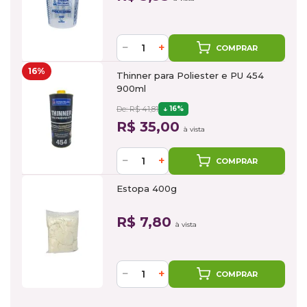
−
+
COMPRAR
16%
Thinner para Poliester e PU 454
900ml
De: R$ 41,81
16%
R$ 35,00
à vista
−
+
COMPRAR
Estopa 400g
R$ 7,80
à vista
−
+
COMPRAR