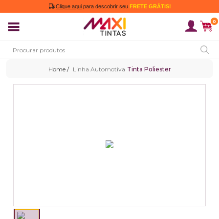
Clique aqui
para descobrir seu
FRETE GRÁTIS!
0
Linha Automotiva
Tinta Poliester