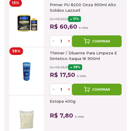
13%
Primer PU 8200 Cinza 900ml Alto
Solidos Lazzuril
De: R$ 69,93
13%
R$ 60,60
à vista
−
+
COMPRAR
38%
Thinner / Diluente Para Limpeza E
Sintetico Itaqua 16 900ml
De: R$ 28,30
38%
R$ 17,50
à vista
−
+
COMPRAR
Estopa 400g
R$ 7,80
à vista