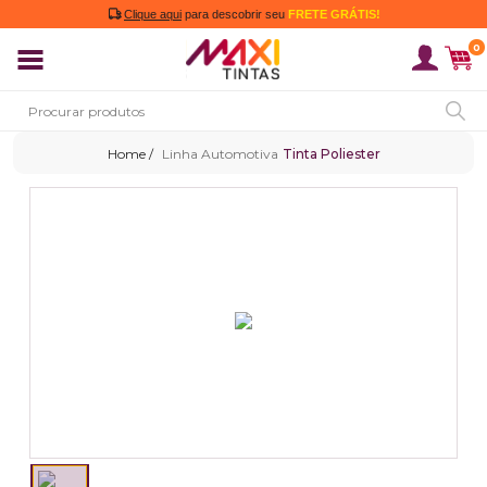
Clique aqui
para descobrir seu
FRETE GRÁTIS!
0
Linha Automotiva
Tinta Poliester