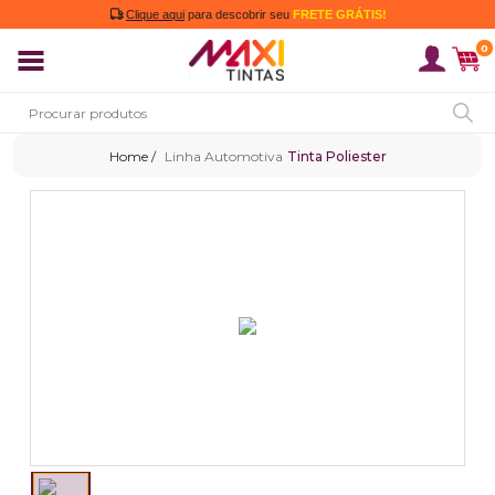
Clique aqui
para descobrir seu
FRETE GRÁTIS!
0
Linha Automotiva
Tinta Poliester