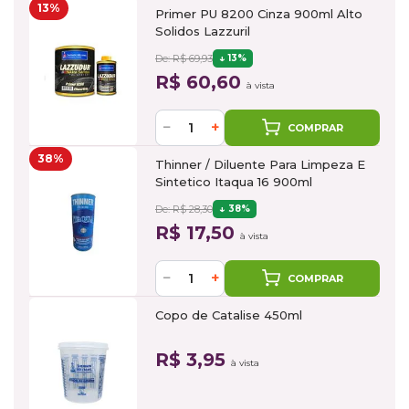
13%
Primer PU 8200 Cinza 900ml Alto
Solidos Lazzuril
De: R$ 69,93
13%
R$ 60,60
à vista
−
+
COMPRAR
38%
Thinner / Diluente Para Limpeza E
Sintetico Itaqua 16 900ml
De: R$ 28,30
38%
R$ 17,50
à vista
−
+
COMPRAR
Copo de Catalise 450ml
R$ 3,95
à vista