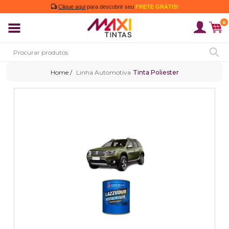
Clique aqui
para descobrir seu
FRETE GRÁTIS!
0
Linha Automotiva
Tinta Poliester