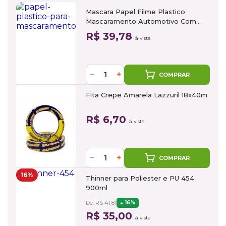
Mascara Papel Filme Plastico
Mascaramento Automotivo Com
Fita 1,4m x 25m
R$ 39,78
à vista
−
+
COMPRAR
Fita Crepe Amarela Lazzuril 18x40m
R$ 6,70
à vista
−
+
COMPRAR
16%
Thinner para Poliester e PU 454
900ml
De: R$ 41,81
16%
R$ 35,00
à vista