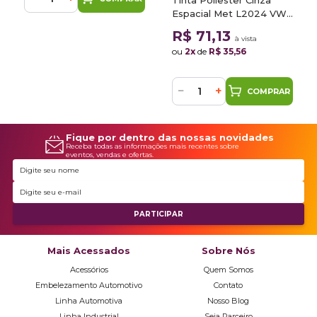
Tinta Poliester Cinza
Espacial Met L2024 VW
0,9L
R$ 71,13
à vista
ou
2x
de
R$ 35,56
−
+
COMPRAR
Fique por dentro das nossas novidades
Receba todas as informações mais recentes sobre
eventos, vendas e ofertas.
Mais Acessados
Sobre Nós
Acessórios
Quem Somos
Embelezamento Automotivo
Contato
Linha Automotiva
Nosso Blog
Linha Industrial
Seja Parceiro