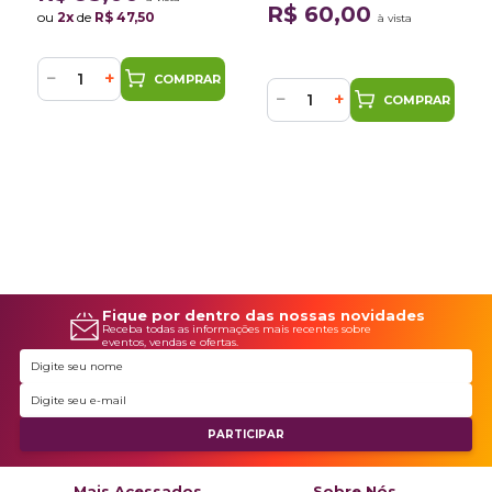
Spray Verniz 300ml
YR348 Honda Motos +
R$ 60,00
ou
2x
de
R$ 47,50
à vista
Spray Verniz 300ml
−
+
COMPRAR
−
+
COMPRAR
Fique por dentro das nossas novidades
Receba todas as informações mais recentes sobre
eventos, vendas e ofertas.
Mais Acessados
Sobre Nós