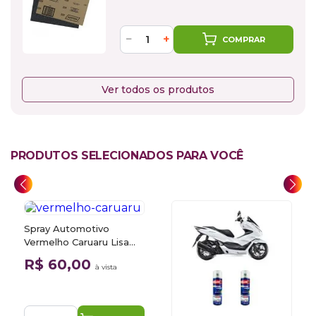
−
+
COMPRAR
Ver todos os produtos
PRODUTOS SELECIONADOS PARA VOCÊ
Spray Automotivo
Vermelho Caruaru Lisa
R297 Honda Motos +
R$ 60,00
à vista
Spray Verniz 300ml