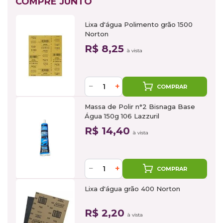
COMPRE JUNTO
Lixa d'água Polimento grão 1500
Norton
R$ 8,25
à vista
−
+
COMPRAR
Massa de Polir n°2 Bisnaga Base
Água 150g 106 Lazzuril
R$ 14,40
à vista
−
+
COMPRAR
Lixa d'água grão 400 Norton
R$ 2,20
à vista