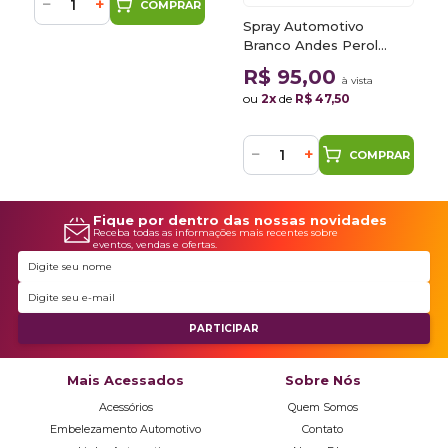
−
+
COMPRAR
Spray Automotivo
Branco Andes Perol
NHB49P Honda Motos +
R$ 95,00
à vista
Spray Verniz 300ml
ou
2x
de
R$ 47,50
−
+
COMPRAR
Fique por dentro das nossas novidades
Receba todas as informações mais recentes sobre
eventos, vendas e ofertas.
Mais Acessados
Sobre Nós
Acessórios
Quem Somos
Embelezamento Automotivo
Contato