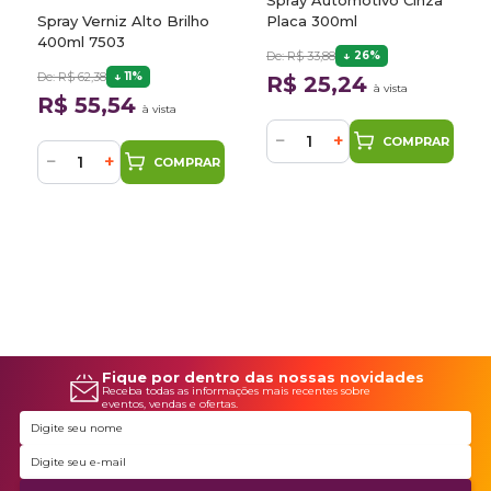
Spray Automotivo Cinza
Spray Verniz Alto Brilho
Placa 300ml
400ml 7503
De: R$ 33,88
26%
De: R$ 62,38
11%
R$ 25,24
à vista
R$ 55,54
à vista
−
+
COMPRAR
−
+
COMPRAR
Fique por dentro das nossas novidades
Receba todas as informações mais recentes sobre
eventos, vendas e ofertas.