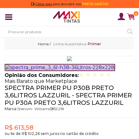
Clique aqui
para descobrir seu
FRETE GRÁTIS!
0
Linha Automotiva
Primer
Opinião dos Consumidores:
Mais Barato que Marketplace
SPECTRA PRIMER PU P30B PRETO
3,6LITROS LAZZURIL - SPECTRA PRIMER
PU P30A PRETO 3,6LITROS LAZZURIL
Marca:
Sherwin- Wiliiams
SKU:
218
R$ 613,58
ou
6x
de
R$ 102,26
sem juros no cartão de crédito