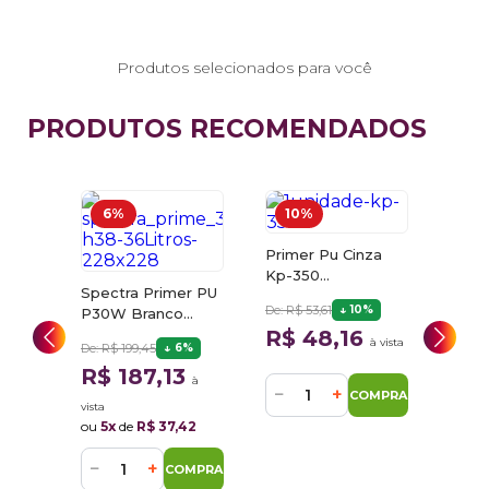
Produtos selecionados para você
PRODUTOS RECOMENDADOS
6%
10%
Primer Pu Cinza
Kp-350
Spec
INZA
Spectra Primer PU
Automotivo
P30A
De: R$ 53,61
10%
0ml
P30W Branco
Sherwin Williams C/
Lazzu
R$
%
900ml Lazzuril
R$ 48,16
Endurecedor
à vista
De: R$ 199,45
6%
5
à vista
vista
R$ 187,13
ou
5x
à
−
+
COMPRAR
vista
MPRAR
−
ou
5x
de
R$ 37,42
−
+
COMPRAR