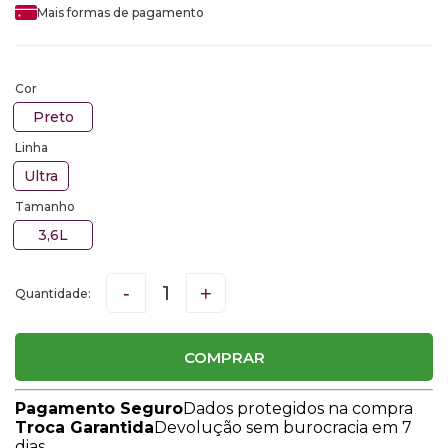
Mais formas de pagamento
Cor
Preto
Linha
Ultra
Tamanho
3,6L
-
+
COMPRAR
Pagamento Seguro
Dados protegidos na compra
Troca Garantida
Devolução sem burocracia em 7
dias