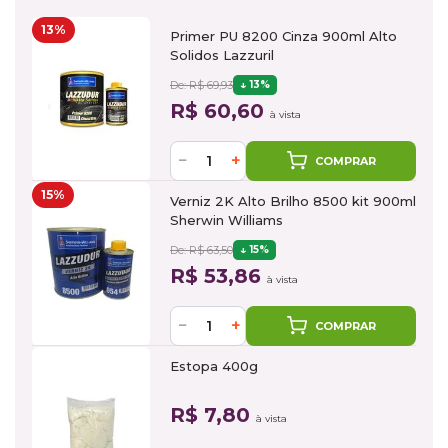
13%
Primer PU 8200 Cinza 900ml Alto
Solidos Lazzuril
De: R$ 69,93
13%
R$ 60,60
à vista
−
+
COMPRAR
15%
Verniz 2K Alto Brilho 8500 kit 900ml
Sherwin Williams
De: R$ 63,50
15%
R$ 53,86
à vista
−
+
COMPRAR
Estopa 400g
R$ 7,80
à vista