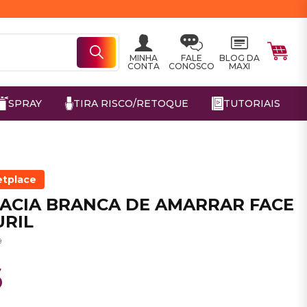
MINHA
FALE
BLOG DA
CONTA
CONOSCO
MAXI
SPRAY
TIRA RISCO/RETOQUE
TUTORIAIS
etplace
MACIA BRANCA DE AMARRAR FACE
URIL
9
6