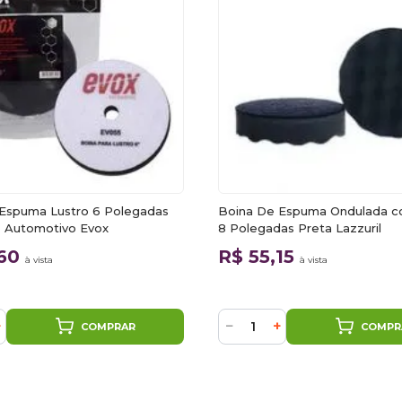
Espuma Lustro 6 Polegadas
Boina De Espuma Ondulada c
 Automotivo Evox
8 Polegadas Preta Lazzuril
,60
R$ 55,15
à vista
à vista
+
−
+
COMPRAR
COMPR