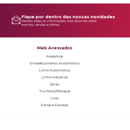
Fique por dentro das nossas novidades
Receba todas as informações mais recentes sobre
eventos, vendas e ofertas.
Mais Acessados
Acessórios
Embelezamento Automotivo
Linha Automotiva
Linha Industrial
Spray
Tira Risco/Retoque
Lixas
Panos e Flanelas