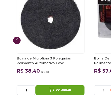
ace
Boina de Microfibra 3 Polegadas
Boina De 
Polimento Automotivo Evox
Polimento
R$ 38,40
R$ 57
à vista
−
+
−
COMPRAR