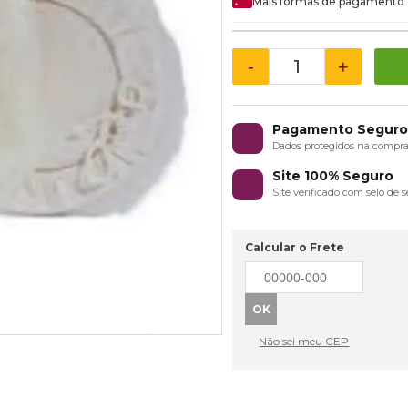
Mais formas de pagamento
-
+
Pagamento Segur
Dados protegidos na compr
Site 100% Seguro
Site verificado com selo de
Calcular o Frete
Não sei meu CEP