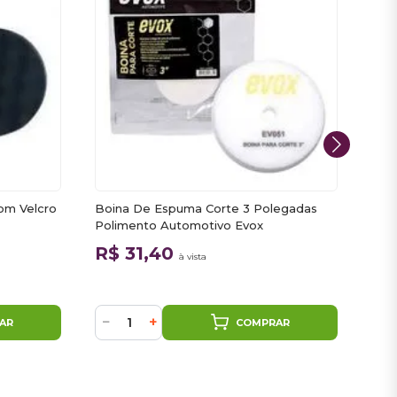
om Velcro
Boina De Espuma Corte 3 Polegadas
Boi
Polimento Automotivo Evox
Lazz
R$ 31,40
R$
à vista
ou
2
−
+
−
AR
COMPRAR