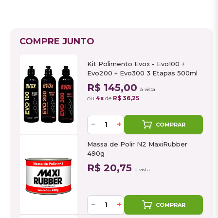
COMPRE JUNTO
Kit Polimento Evox - Evo100 +
Evo200 + Evo300 3 Etapas 500ml
R$ 145,00
à vista
ou
4x
de
R$ 36,25
−
+
COMPRAR
Massa de Polir N2 MaxiRubber
490g
R$ 20,75
à vista
−
+
COMPRAR