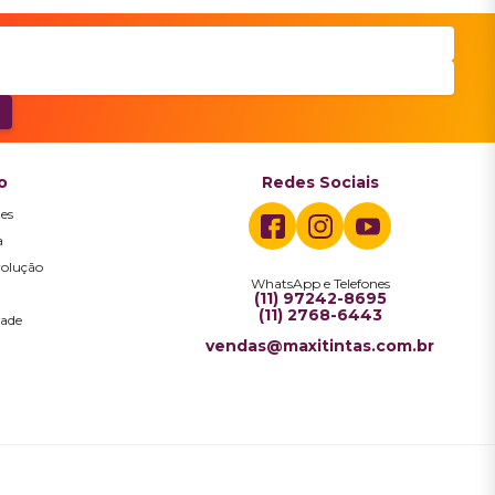
o
Redes Sociais
es
a
volução
WhatsApp e Telefones
a
(11) 97242-8695
(11) 2768-6443
dade
vendas@maxitintas.com.br