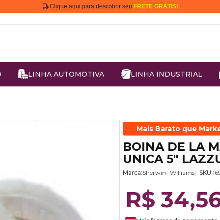
Clique aqui
para descobrir seu
FRETE GRÁTIS!
O
LINHA AUTOMOTIVA
LINHA INDUSTRIAL
Mais Barato que Mark
BOINA DE LA 
UNICA 5" LAZZ
Marca:
Sherwin- Wiliiams
SKU:
16
R$ 34,5