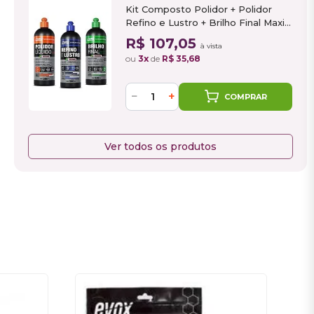
Kit Composto Polidor + Polidor
Refino e Lustro + Brilho Final Maxi
Rubber
R$ 107,05
à vista
ou
3x
de
R$ 35,68
−
+
COMPRAR
Ver todos os produtos