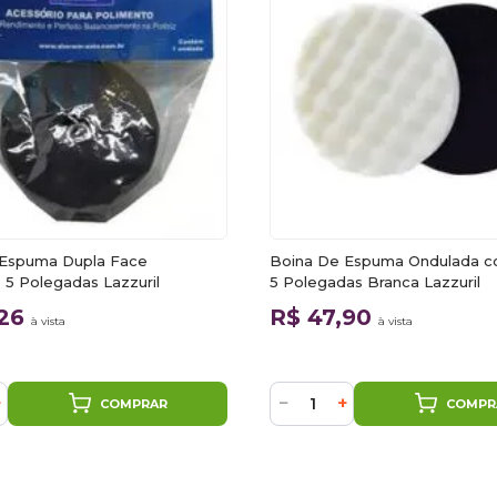
 Espuma Dupla Face
Boina De Espuma Ondulada c
 5 Polegadas Lazzuril
5 Polegadas Branca Lazzuril
,26
R$ 47,90
à vista
à vista
+
−
+
COMPRAR
COMPR