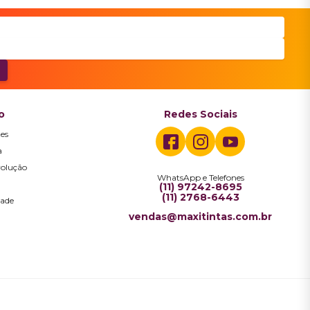
o
Redes Sociais
es
a
volução
WhatsApp e Telefones
a
(11) 97242-8695
(11) 2768-6443
dade
vendas@maxitintas.com.br