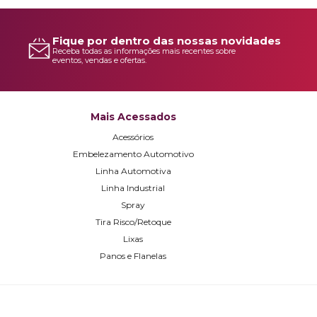
Fique por dentro das nossas novidades
Receba todas as informações mais recentes sobre
eventos, vendas e ofertas.
Mais Acessados
Acessórios
Embelezamento Automotivo
Linha Automotiva
Linha Industrial
Spray
Tira Risco/Retoque
Lixas
Panos e Flanelas