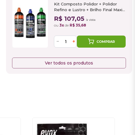
Kit Composto Polidor + Polidor
Refino e Lustro + Brilho Final Maxi
Rubber
R$ 107,05
à vista
ou
3x
de
R$ 35,68
−
+
COMPRAR
Ver todos os produtos