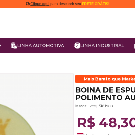
Clique aqui
para descobrir seu
FRETE GRÁTIS!
O
LINHA AUTOMOTIVA
LINHA INDUSTRIAL
Mais Barato que Mark
BOINA DE ESP
POLIMENTO A
Marca:
Evox
SKU:
160
R$ 48,3