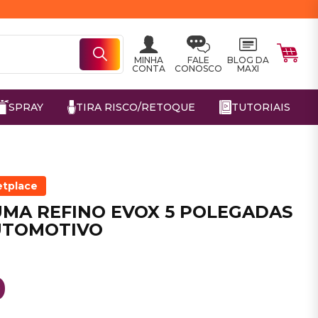
MINHA
FALE
BLOG DA
CONTA
CONOSCO
MAXI
SPRAY
TIRA RISCO/RETOQUE
TUTORIAIS
etplace
UMA REFINO EVOX 5 POLEGADAS
UTOMOTIVO
0