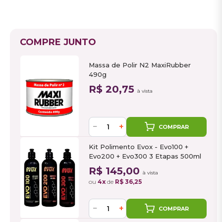
COMPRE JUNTO
Massa de Polir N2 MaxiRubber
490g
R$ 20,75
à vista
−
+
COMPRAR
Kit Polimento Evox - Evo100 +
Evo200 + Evo300 3 Etapas 500ml
R$ 145,00
à vista
ou
4x
de
R$ 36,25
−
+
COMPRAR