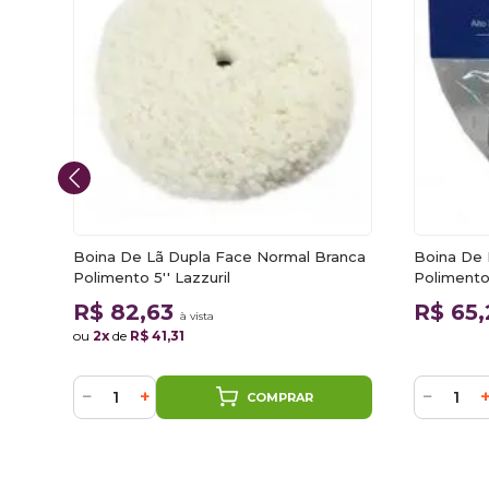
Boina De Lã Dupla Face Normal Branca
Boina De
Polimento 5'' Lazzuril
Polimento
R$ 82,63
R$ 65
à vista
ou
2x
de
R$ 41,31
−
+
−
COMPRAR