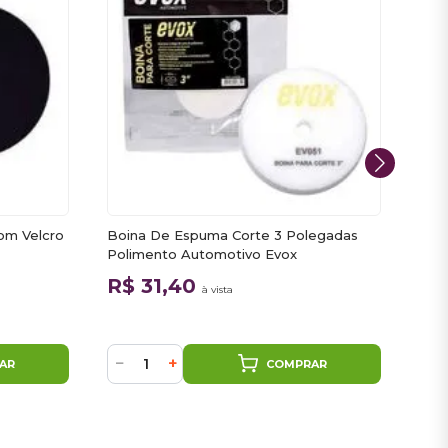
om Velcro
Boina De Espuma Corte 3 Polegadas
Boi
Polimento Automotivo Evox
3 Po
R$ 31,40
R$
à vista
−
+
−
AR
COMPRAR