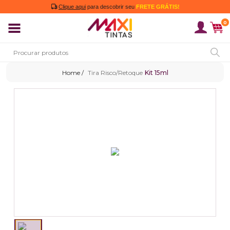
Clique aqui
para descobrir seu
FRETE GRÁTIS!
0
Tira Risco/Retoque
Kit 15ml