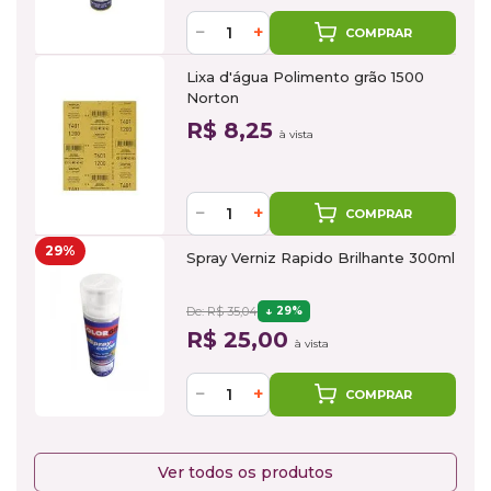
−
+
COMPRAR
Lixa d'água Polimento grão 1500
Norton
R$ 8,25
à vista
−
+
COMPRAR
29%
Spray Verniz Rapido Brilhante 300ml
De: R$ 35,04
29%
R$ 25,00
à vista
−
+
COMPRAR
Ver todos os produtos