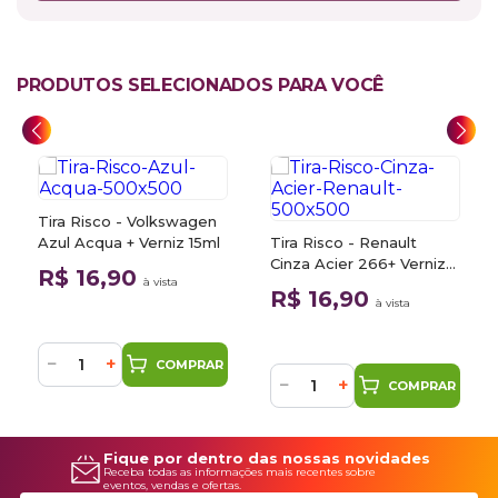
PRODUTOS SELECIONADOS PARA VOCÊ
Tira Risco - Volkswagen
Azul Acqua + Verniz 15ml
Tira Risco - Renault
Cinza Acier 266+ Verniz
R$ 16,90
à vista
15ml
R$ 16,90
à vista
−
+
COMPRAR
−
+
COMPRAR
Fique por dentro das nossas novidades
Receba todas as informações mais recentes sobre
eventos, vendas e ofertas.