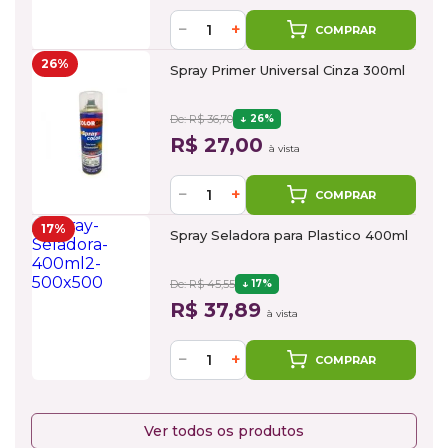
−
+
COMPRAR
26%
Spray Primer Universal Cinza 300ml
De: R$ 36,70
26%
R$ 27,00
à vista
−
+
COMPRAR
17%
Spray Seladora para Plastico 400ml
De: R$ 45,55
17%
R$ 37,89
à vista
−
+
COMPRAR
Ver todos os produtos