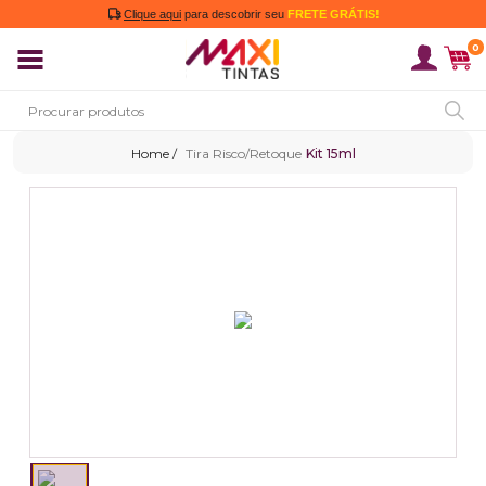
Clique aqui
para descobrir seu
FRETE GRÁTIS!
0
Tira Risco/Retoque
Kit 15ml