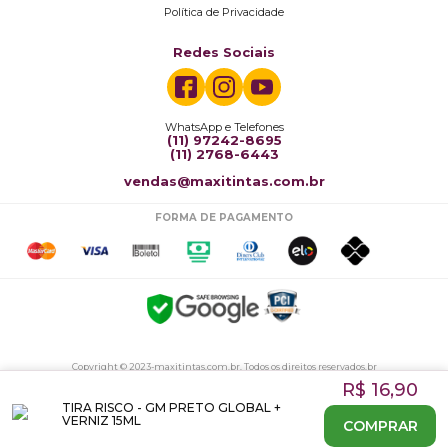
Política de Privacidade
Redes Sociais
WhatsApp e Telefones
(11) 97242-8695
(11) 2768-6443
vendas@maxitintas.com.br
FORMA DE PAGAMENTO
Copyright © 2023-maxitintas.com.br. Todos os direitos reservados.br
Maxitintas Comercio de Tintas Ltda CNPJ: 27836514/0001-38 - Endereço: Rua Vergueiro, 8334
R$ 16,90
- São Paulo-SP
TIRA RISCO - GM PRETO GLOBAL +
VERNIZ 15ML
COMPRAR