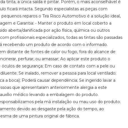
a tinta, a única saída é pintar. Porém, o mais aconselhável é
culo ficará intacta. Segundo especialistas as peças com
ra pequenos reparos o Tira Risco Automotivo é a solução ideal,
enagem e Garantia: - Manter o produto em local coberto a
o aberta/danificada por ação física, química ou outros
om profissionais especializados, todas as tintas são passadas
tará recebendo um produto de acordo com o informado.
distante de fontes de calor ou fogo, fora do alcance de
incinerar, perfurar, ou amassar; Ao aplicar este produto o
s e óculos de segurança; Em caso de contato com a pele ou
luente; Se inalado, remover a pessoa para local ventilado;
boca a boca); Poderá causar dependência; Se ingerido lavar a
ssoas que apresentaram anteriormente alergia a este
r auxílio médico levando a embalagem do produto.
sponsabilizamos pela má instalação ou mau uso do produto.
abamento devido ao desgaste pela ação do tempo, ao
sma de uma pintura original de fábrica.