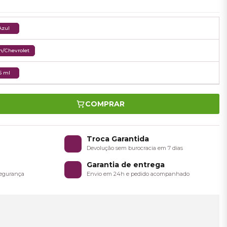
Azul
/Chevrolet
5 ml
COMPRAR
o
Troca Garantida
a
Devolução sem burocracia em 7 dias
Garantia de entrega
 segurança
Envio em 24h e pedido acompanhado