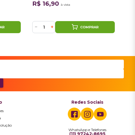
R$ 16,90
R$
à vista
−
+
−
AR
COMPRAR
o
Redes Sociais
es
a
volução
WhatsApp e Telefones
a
(11) 97242-8695