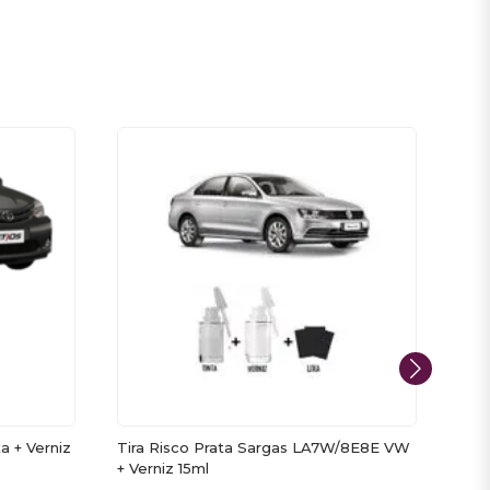
a + Verniz
Tira Risco Prata Sargas LA7W/8E8E VW
Tira
+ Verniz 15ml
Vern