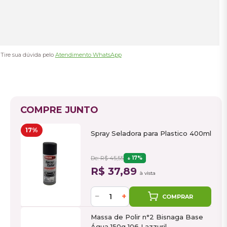
Tire sua dúvida pelo
Atendimento WhatsApp
COMPRE JUNTO
17%
Spray Seladora para Plastico 400ml
De: R$ 45,55
17%
R$ 37,89
à vista
−
+
COMPRAR
Massa de Polir n°2 Bisnaga Base
Água 150g 106 Lazzuril