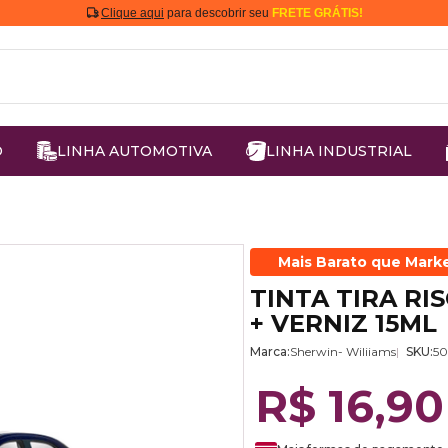
Clique aqui
para descobrir seu
FRETE GRÁTIS!
O
LINHA AUTOMOTIVA
LINHA INDUSTRIAL
Mais Barato que Mark
TINTA TIRA RI
+ VERNIZ 15ML
Marca:
Sherwin- Wiliiams
SKU:
5
R$ 16,90