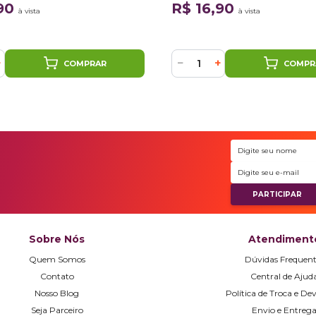
,90
R$ 16,90
à vista
à vista
+
−
+
COMPRAR
COMPR
Sobre Nós
Atendiment
Quem Somos
Dúvidas Frequent
Contato
Central de Ajud
Nosso Blog
Política de Troca e De
Seja Parceiro
Envio e Entreg