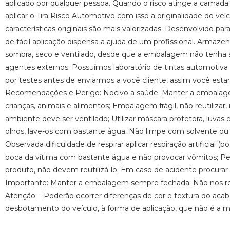
aplicado por qualquer pessoa. Quando o risco atinge a camada d
aplicar o Tira Risco Automotivo com isso a originalidade do veí
características originais são mais valorizadas. Desenvolvido pa
de fácil aplicação dispensa a ajuda de um profissional. Armaz
sombra, seco e ventilado, desde que a embalagem não tenha sid
agentes externos. Possuímos laboratório de tintas automotiva c
por testes antes de enviarmos a você cliente, assim você es
Recomendações e Perigo: Nocivo a saúde; Manter a embalagem 
crianças, animais e alimentos; Embalagem frágil, não reutilizar, 
ambiente deve ser ventilado; Utilizar máscara protetora, luva
olhos, lave-os com bastante água; Não limpe com solvente ou di
Observada dificuldade de respirar aplicar respiração artificial (
boca da vítima com bastante água e não provocar vômitos; Pe
produto, não devem reutilizá-lo; Em caso de acidente procura
Importante: Manter a embalagem sempre fechada. Não nos re
Atenção: - Poderão ocorrer diferenças de cor e textura do ac
desbotamento do veículo, à forma de aplicação, que não é a me