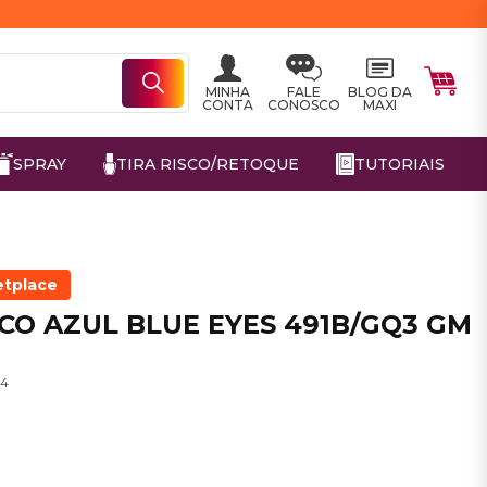
MINHA
FALE
BLOG DA
CONTA
CONOSCO
MAXI
SPRAY
TIRA RISCO/RETOQUE
TUTORIAIS
etplace
SCO AZUL BLUE EYES 491B/GQ3 GM
04