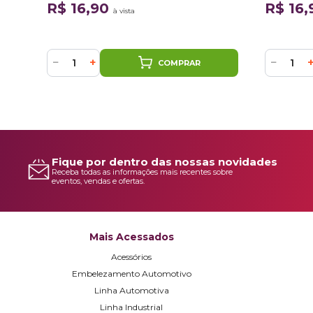
R$ 16,90
R$ 16
à vista
−
+
−
COMPRAR
Fique por dentro das nossas novidades
Receba todas as informações mais recentes sobre
eventos, vendas e ofertas.
Mais Acessados
Acessórios
Embelezamento Automotivo
Linha Automotiva
Linha Industrial