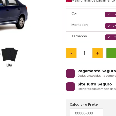
Mais formas de pagamento
Cor
Montadora
Gm
Tamanho
1
-
+
Pagamento Segur
Dados protegidos na compr
Site 100% Seguro
Site verificado com selo de
Calcular o Frete