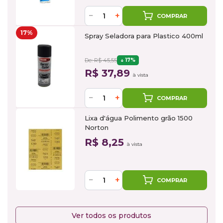
−
+
COMPRAR
17%
Spray Seladora para Plastico 400ml
De: R$ 45,55
17%
R$ 37,89
à vista
−
+
COMPRAR
Lixa d'água Polimento grão 1500
Norton
R$ 8,25
à vista
−
+
COMPRAR
Ver todos os produtos