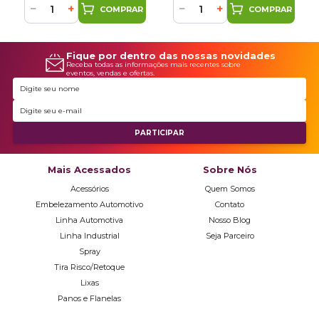
−
+
−
+
COMPRAR
COMPRAR
Fique por dentro das nossas novidades
Receba todas as informações mais recentes sobre
eventos, vendas e ofertas.
Mais Acessados
Sobre Nós
Acessórios
Quem Somos
Embelezamento Automotivo
Contato
Linha Automotiva
Nosso Blog
Linha Industrial
Seja Parceiro
Spray
Tira Risco/Retoque
Lixas
Panos e Flanelas