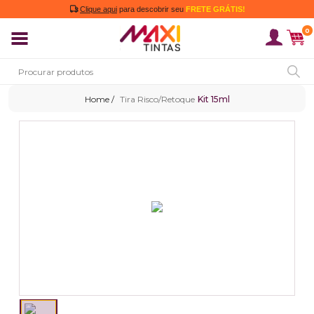
Clique aqui
para descobrir seu
FRETE GRÁTIS!
0
Tira Risco/Retoque
Kit 15ml