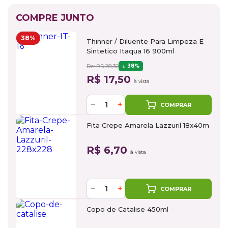
COMPRE JUNTO
38%
Thinner / Diluente Para Limpeza E
Sintetico Itaqua 16 900ml
De: R$ 28,30
38%
R$ 17,50
à vista
−
+
COMPRAR
Fita Crepe Amarela Lazzuril 18x40m
R$ 6,70
à vista
−
+
COMPRAR
Copo de Catalise 450ml