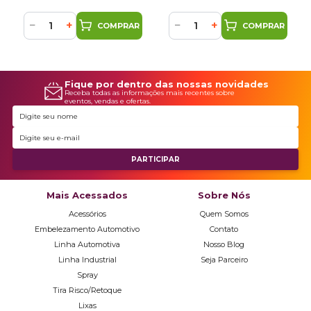
−
+
−
+
COMPRAR
COMPRAR
Fique por dentro das nossas novidades
Receba todas as informações mais recentes sobre
eventos, vendas e ofertas.
Mais Acessados
Sobre Nós
Acessórios
Quem Somos
Embelezamento Automotivo
Contato
Linha Automotiva
Nosso Blog
Linha Industrial
Seja Parceiro
Spray
Tira Risco/Retoque
Lixas