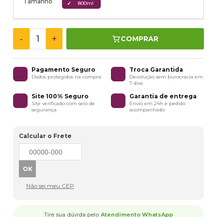
Tamanho
800ml
-
+
COMPRAR
Pagamento Seguro
Troca Garantida
Dados protegidos na compra
Devolução sem burocracia em
7 dias
Site 100% Seguro
Garantia de entrega
Site verificado com selo de
Envio em 24h e pedido
segurança
acompanhado
Calcular o Frete
Não sei meu CEP
Tire sua dúvida pelo
Atendimento WhatsApp