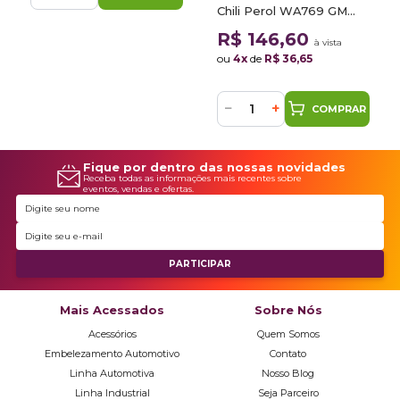
Chili Perol WA769 GM
0,9L
R$ 146,60
à vista
ou
4x
de
R$ 36,65
−
+
COMPRAR
Fique por dentro das nossas novidades
Receba todas as informações mais recentes sobre
eventos, vendas e ofertas.
Mais Acessados
Sobre Nós
Acessórios
Quem Somos
Embelezamento Automotivo
Contato
Linha Automotiva
Nosso Blog
Linha Industrial
Seja Parceiro