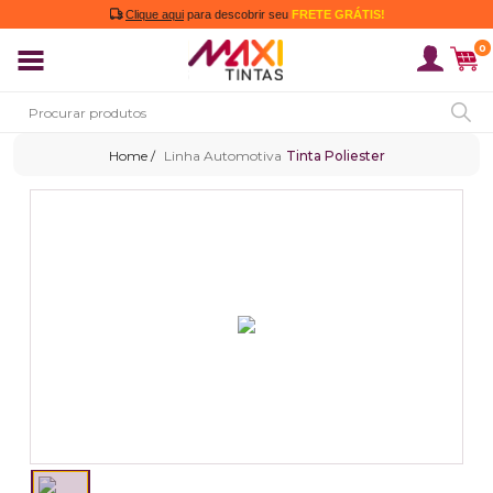
Clique aqui
para descobrir seu
FRETE GRÁTIS!
0
Linha Automotiva
Tinta Poliester