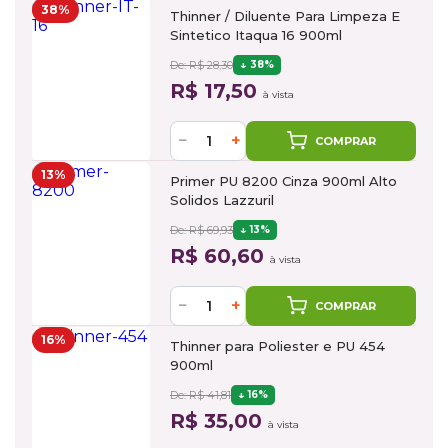
38%
Thinner / Diluente Para Limpeza E
Sintetico Itaqua 16 900ml
De: R$ 28,30
38%
R$ 17,50
à vista
−
+
COMPRAR
13%
Primer PU 8200 Cinza 900ml Alto
Solidos Lazzuril
De: R$ 69,93
13%
R$ 60,60
à vista
−
+
COMPRAR
16%
Thinner para Poliester e PU 454
900ml
De: R$ 41,81
16%
R$ 35,00
à vista