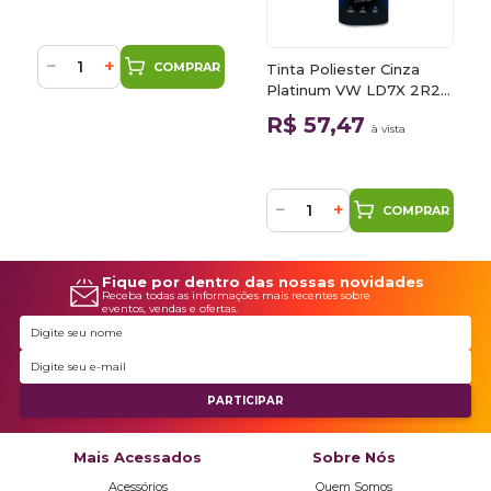
−
+
COMPRAR
Tinta Poliester Cinza
Platinum VW LD7X 2R2R
900ml Autoluks
R$ 57,47
à vista
−
+
COMPRAR
Fique por dentro das nossas novidades
Receba todas as informações mais recentes sobre
eventos, vendas e ofertas.
Mais Acessados
Sobre Nós
Acessórios
Quem Somos