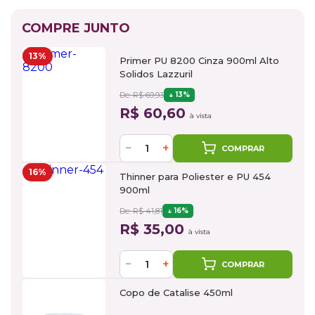
COMPRE JUNTO
13%
Primer PU 8200 Cinza 900ml Alto
Solidos Lazzuril
De: R$ 69,93
13%
R$ 60,60
à vista
−
+
COMPRAR
16%
Thinner para Poliester e PU 454
900ml
De: R$ 41,81
16%
R$ 35,00
à vista
−
+
COMPRAR
Copo de Catalise 450ml