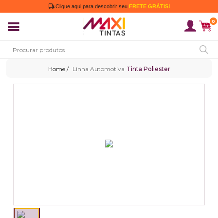
Clique aqui
para descobrir seu
FRETE GRÁTIS!
0
Linha Automotiva
Tinta Poliester