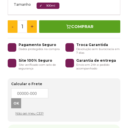
Tamanho
900ml
-
+
COMPRAR
Pagamento Seguro
Troca Garantida
Dados protegidos na compra
Devolução sem burocracia em
7 dias
Site 100% Seguro
Garantia de entrega
Site verificado com selo de
Envio em 24h e pedido
segurança
acompanhado
Calcular o Frete
Não sei meu CEP