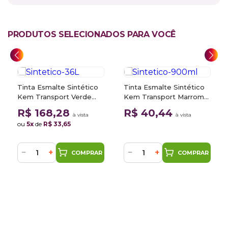
PRODUTOS SELECIONADOS PARA VOCÊ
Tinta Esmalte Sintético
Tinta Esmalte Sintético
Kem Transport Verde
Kem Transport Marrom
Segurança 3,6L Sherwin
Bronze Metalico 900ml
R$ 168,28
R$ 40,44
à vista
à vista
Williams
Sherwin Williams
ou
5x
de
R$ 33,65
−
+
−
+
COMPRAR
COMPRAR