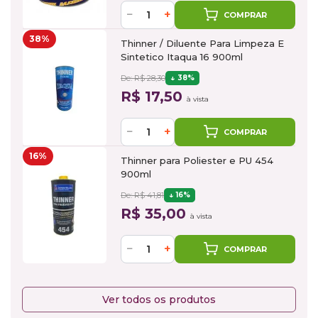
−
+
COMPRAR
38%
Thinner / Diluente Para Limpeza E
Sintetico Itaqua 16 900ml
De: R$ 28,30
38%
R$ 17,50
à vista
−
+
COMPRAR
16%
Thinner para Poliester e PU 454
900ml
De: R$ 41,81
16%
R$ 35,00
à vista
−
+
COMPRAR
Ver todos os produtos