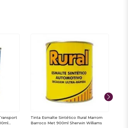
Transport
Tinta Esmalte Sintético Rural Marrom
Tint
900ml
Barroco Met 900ml Sherwin Williams
Azul