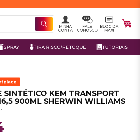
MINHA
FALE
BLOG DA
CONTA
CONOSCO
MAXI
SPRAY
TIRA RISCO/RETOQUE
TUTORIAIS
etplace
E SINTÉTICO KEM TRANSPORT
N6,5 900ML SHERWIN WILLIAMS
87
4