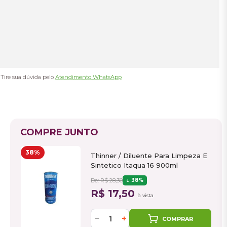
Tire sua dúvida pelo
Atendimento WhatsApp
COMPRE JUNTO
38%
Thinner / Diluente Para Limpeza E
Sintetico Itaqua 16 900ml
De: R$ 28,30
38%
R$ 17,50
à vista
−
+
COMPRAR