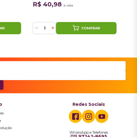
Will
R$ 40,98
R$
à vista
ou
4
−
+
−
AR
COMPRAR
o
Redes Sociais
es
a
volução
WhatsApp e Telefones
a
(11) 97242-8695