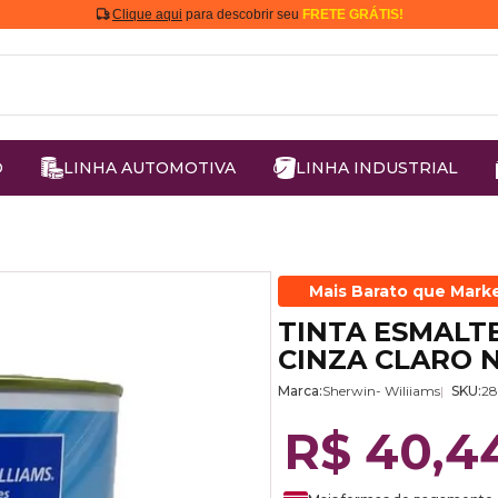
Clique aqui
para descobrir seu
FRETE GRÁTIS!
O
LINHA AUTOMOTIVA
LINHA INDUSTRIAL
Mais Barato que Mark
TINTA ESMALT
CINZA CLARO 
Marca:
Sherwin- Wiliiams
SKU:
2
R$ 40,4