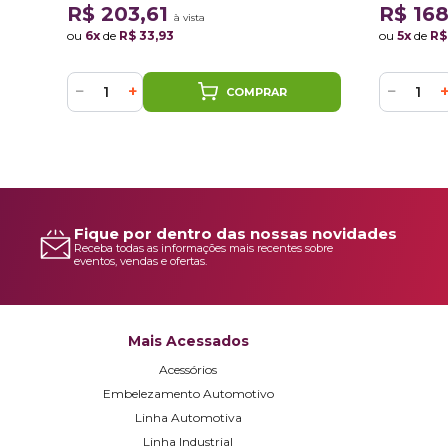
R$ 203,61
R$ 16
à vista
ou
6x
de
R$ 33,93
ou
5x
de
R$
−
+
−
COMPRAR
Fique por dentro das nossas novidades
Receba todas as informações mais recentes sobre
eventos, vendas e ofertas.
Mais Acessados
Acessórios
Embelezamento Automotivo
Linha Automotiva
Linha Industrial