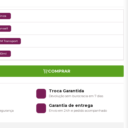
inza
nsell
M Transport
00ml
COMPRAR
o
Troca Garantida
a
Devolução sem burocracia em 7 dias
Garantia de entrega
 segurança
Envio em 24h e pedido acompanhado