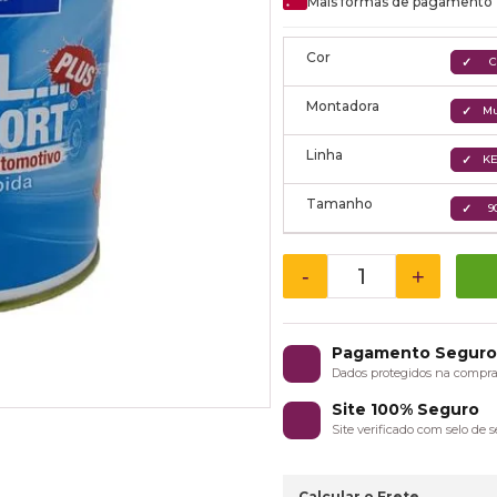
Mais formas de pagamento
Cor
C
Montadora
Mu
Linha
KE
Tamanho
9
-
+
Pagamento Segur
Dados protegidos na compr
Site 100% Seguro
Site verificado com selo de
Calcular o Frete