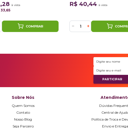
Sherwin Williams
8,28
R$ 40,44
à vista
à vista
 33,65
+
−
+
COMPRAR
COMPR
Sobre Nós
Atendiment
Quem Somos
Dúvidas Frequent
Contato
Central de Ajud
Nosso Blog
Política de Troca e De
Seja Parceiro
Envio e Entreg