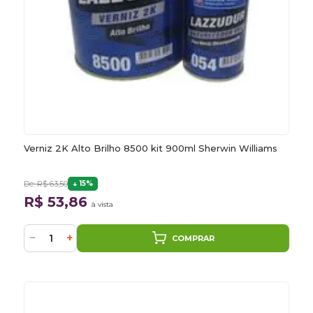
Verniz 2K Alto Brilho 8500 kit 900ml Sherwin Williams
De: R$ 63,50
15%
R$ 53,86
à vista
−
+
COMPRAR