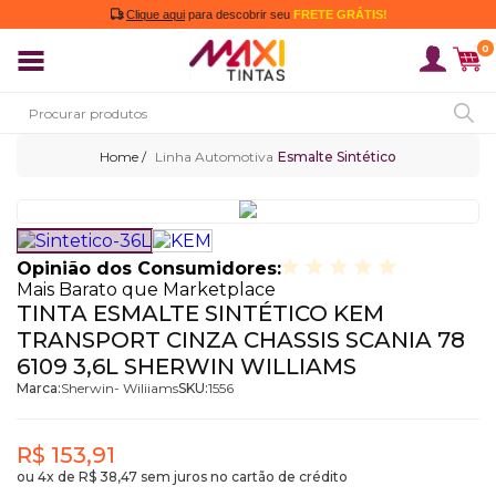
Clique aqui
para descobrir seu
FRETE GRÁTIS!
0
Linha Automotiva
Esmalte Sintético
Opinião dos Consumidores:
Mais Barato que Marketplace
TINTA ESMALTE SINTÉTICO KEM
TRANSPORT CINZA CHASSIS SCANIA 78
6109 3,6L SHERWIN WILLIAMS
Marca:
Sherwin- Wiliiams
SKU:
1556
R$ 153,91
ou
4x
de
R$ 38,47
sem juros no cartão de crédito