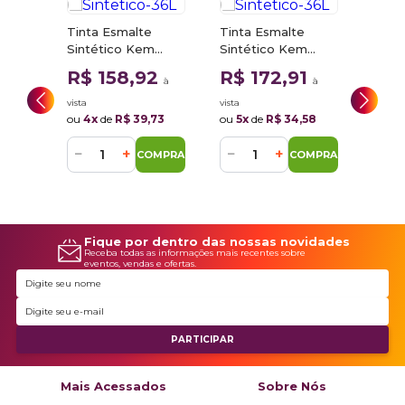
Tinta Esmalte
Tinta Esmalte
Sintético Kem
Sintético Kem
Transport Azul Del
Transport
Tint
R$ 158,92
R$ 172,91
à
à
l
Rey VW 76 3,6L
Vermelho Bonanza
Sinté
 Semi
Sherwin Williams
GM 3,6L Sherwin
Verd
vista
vista
3
R$ 
à vista
00ml
Williams
6206
ou
4x
de
R$ 39,73
ou
5x
de
R$ 34,58
ams
Sherw
−
+
−
+
COMPRAR
COMPRAR
−
MPRAR
Fique por dentro das nossas novidades
Receba todas as informações mais recentes sobre
eventos, vendas e ofertas.
Mais Acessados
Sobre Nós