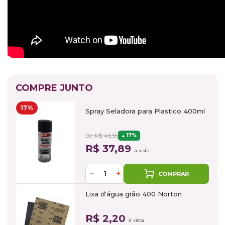
COMPRE JUNTO
17%
Spray Seladora para Plastico 400ml
De: R$ 45,55
17%
R$ 37,89
à vista
−
+
COMPRAR
Lixa d'água grão 400 Norton
R$ 2,20
à vista