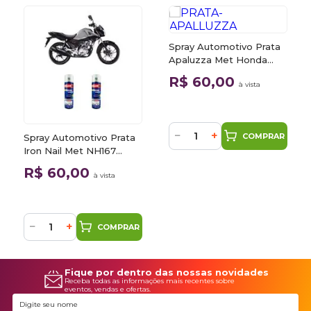
Spray Automotivo Prata
Apaluzza Met Honda
Motos + Verniz Spray
R$ 60,00
à vista
300ml
−
+
COMPRAR
Spray Automotivo Prata
Iron Nail Met NH167
Honda Motos + Spray
R$ 60,00
à vista
Verniz 300ml
−
+
COMPRAR
Fique por dentro das nossas novidades
Receba todas as informações mais recentes sobre
eventos, vendas e ofertas.