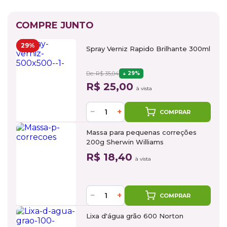
COMPRE JUNTO
29%
Spray Verniz Rapido Brilhante 300ml
De: R$ 35,04
29%
R$ 25,00
à vista
−
+
COMPRAR
Massa para pequenas correções
200g Sherwin Williams
R$ 18,40
à vista
−
+
COMPRAR
Lixa d'água grão 600 Norton