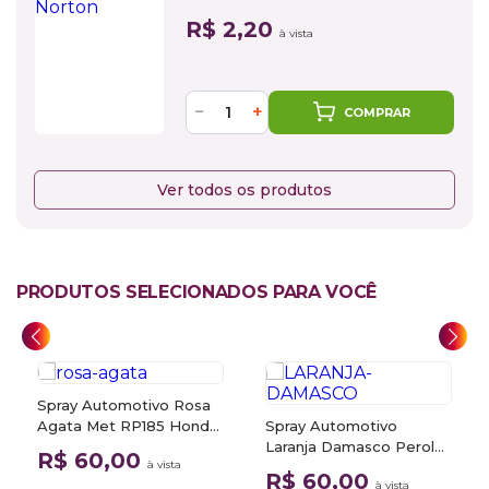
R$ 2,20
à vista
−
+
COMPRAR
Ver todos os produtos
PRODUTOS SELECIONADOS PARA VOCÊ
Spray Automotivo Rosa
Agata Met RP185 Honda
Spray Automotivo
Motos + Verniz Spray
Laranja Damasco Perol
R$ 60,00
à vista
300ml
YR351 Honda Motos +
R$ 60,00
à vista
Verniz Spray 300ml