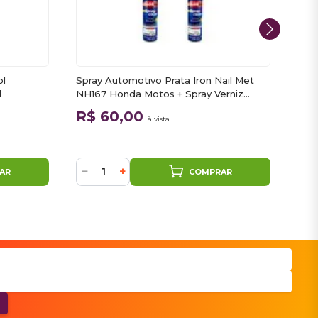
ol
Spray Automotivo Prata Iron Nail Met
Spr
l
NH167 Honda Motos + Spray Verniz
NHB
300ml
300
R$ 60,00
R$
à vista
ou
2
−
+
−
AR
COMPRAR