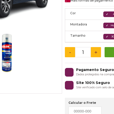
Mais formas de pagamento
Cor
Montadora
H
Tamanho
3
-
+
Pagamento Segur
Dados protegidos na compr
Site 100% Seguro
Site verificado com selo de
Calcular o Frete