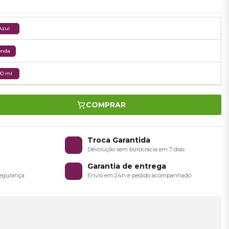
Azul
onda
00 ml
COMPRAR
o
Troca Garantida
a
Devolução sem burocracia em 7 dias
Garantia de entrega
 segurança
Envio em 24h e pedido acompanhado