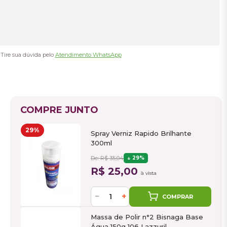
Tire sua dúvida pelo
Atendimento WhatsApp
COMPRE JUNTO
29%
Spray Verniz Rapido Brilhante
300ml
De: R$ 35,04
29%
R$ 25,00
à vista
−
+
COMPRAR
Massa de Polir n°2 Bisnaga Base
Água 150g 106 Lazzuril