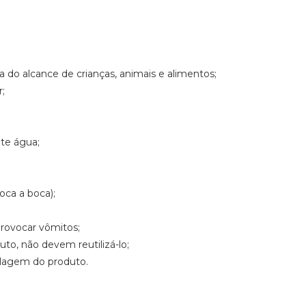
 do alcance de crianças, animais e alimentos;
r;
te água;
boca a boca);
provocar vômitos;
to, não devem reutilizá-lo;
alagem do produto.