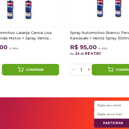
omotivo Laranja Canoa Lisa
Spray Automotivo Branco Per
da Motos + Spray Verniz
Kawasaki + Verniz Spray 300m
,00
R$ 95,00
à vista
à vista
ou
2x
de
R$ 47,50
+
−
+
COMPRAR
COMPR