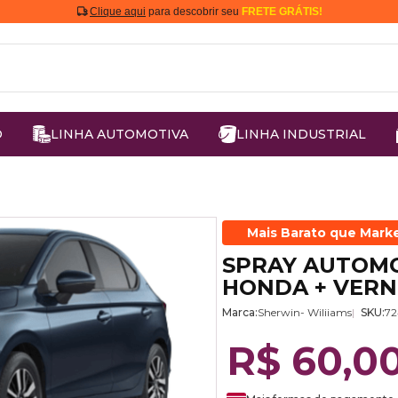
Clique aqui
para descobrir seu
FRETE GRÁTIS!
O
LINHA AUTOMOTIVA
LINHA INDUSTRIAL
Mais Barato que Mark
SPRAY AUTOMO
HONDA + VERN
Marca:
Sherwin- Wiliiams
SKU:
7
R$ 60,0