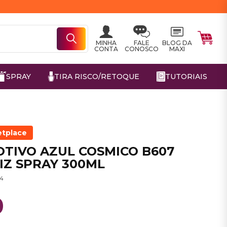
MINHA
FALE
BLOG DA
CONTA
CONOSCO
MAXI
SPRAY
TIRA RISCO/RETOQUE
TUTORIAIS
etplace
TIVO AZUL COSMICO B607
IZ SPRAY 300ML
24
0