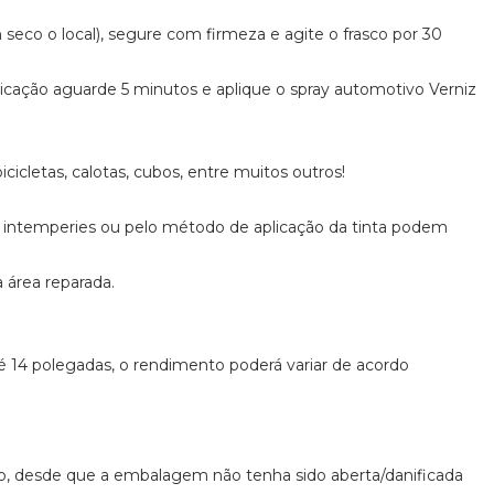
co o local), segure com firmeza e agite o frasco por 30
plicação aguarde 5 minutos e aplique o spray automotivo Verniz
cicletas, calotas, cubos, entre muitos outros!
de intemperies ou pelo método de aplicação da tinta podem
a área reparada.
té 14 polegadas, o rendimento poderá variar de acordo
do, desde que a embalagem não tenha sido aberta/danificada