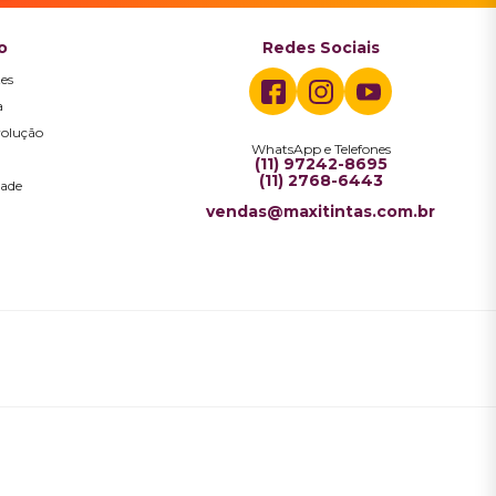
o
Redes Sociais
es
a
volução
WhatsApp e Telefones
a
(11) 97242-8695
(11) 2768-6443
dade
vendas@maxitintas.com.br