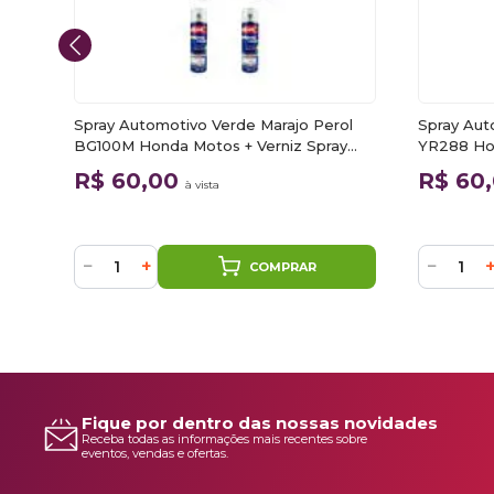
ium
Spray Automotivo Verde Marajo Perol
Spray Aut
BG100M Honda Motos + Verniz Spray
YR288 Hon
300ml
300ml
R$ 60,00
R$ 60
à vista
−
+
−
COMPRAR
Fique por dentro das nossas novidades
Receba todas as informações mais recentes sobre
eventos, vendas e ofertas.