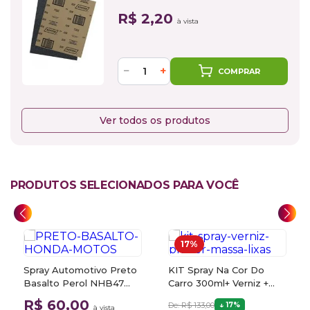
R$ 2,20
à vista
−
+
COMPRAR
Ver todos os produtos
PRODUTOS SELECIONADOS PARA VOCÊ
17%
Spray Automotivo Preto
KIT Spray Na Cor Do
Basalto Perol NHB47
Carro 300ml+ Verniz +
Honda Motos + Spray
Primer + Massa + 2 Lixas
R$ 60,00
De: R$ 133,00
17%
à vista
Verniz 300ml