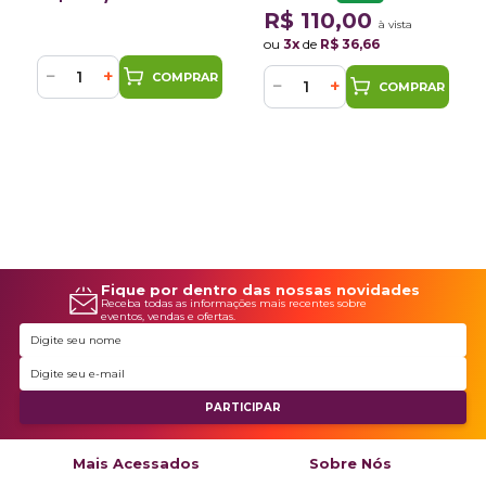
R$ 110,00
à vista
ou
3x
de
R$ 36,66
−
+
COMPRAR
−
+
COMPRAR
Fique por dentro das nossas novidades
Receba todas as informações mais recentes sobre
eventos, vendas e ofertas.
Mais Acessados
Sobre Nós