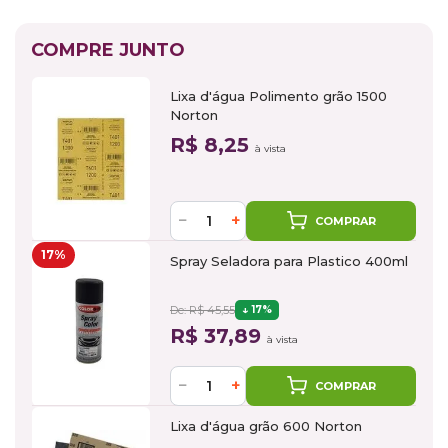
COMPRE JUNTO
Lixa d'água Polimento grão 1500
Norton
R$ 8,25
à vista
−
+
COMPRAR
17%
Spray Seladora para Plastico 400ml
De: R$ 45,55
17%
R$ 37,89
à vista
−
+
COMPRAR
Lixa d'água grão 600 Norton